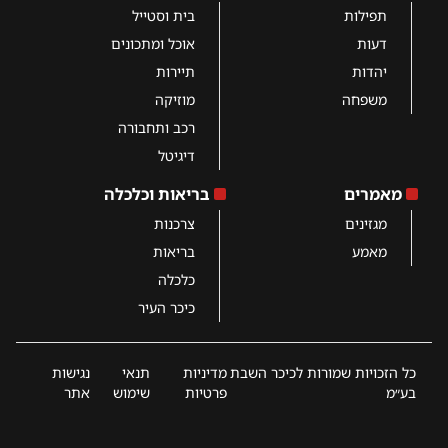
תפילות
בית וסטייל
דעות
אוכל ומתכונים
יהדות
תיירות
משפחה
מוזיקה
רכב ותחבורה
דיגיטל
מאמרים
בריאות וכלכלה
מגזינים
צרכנות
מאמע
בריאות
כלכלה
כיכר העיר
כל הזכויות שמורות לכיכר השבת
מדיניות
תנאי
נגישות
בע״מ
פרטיות
שימוש
אתר