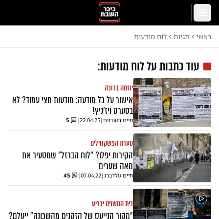
לג לתוכן הראשי
תפריט
ראשי
תגיות
לוח מודעות
עוד כתבות על
לוח מודעות
:
יוזמה ברוכה
אישור על כל מודעה: מודעות חצי עמוד? לא
בסערט ויז'ניץ!
חיים רוזנבוים
|
22.04.25
|
5
סערת הפשקווילים
הקירות יפלו? "לוח הברזל" שמסעיר את
מאה שערים
חיים גולדברג
|
07.04.22
|
45
בית המשפט יכריע
"מקור הנייעס של הזקנים מהשכונה" ייעלם?