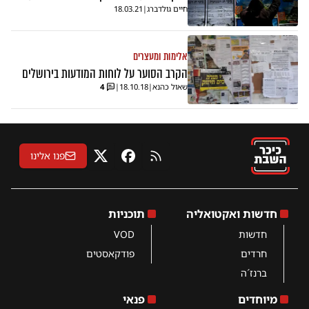
חיים גולדברג
|
18.03.21
אלימות ומעצרים
הקרב הסוער על לוחות המודעות בירושלים
שאול כהנא
|
18.10.18
|
4
פנו אלינו
RSS
פייסבוק
X
חדשות ואקטואליה
תוכניות
חדשות
VOD
חרדים
פודקאסטים
ברנז´ה
מיוחדים
פנאי