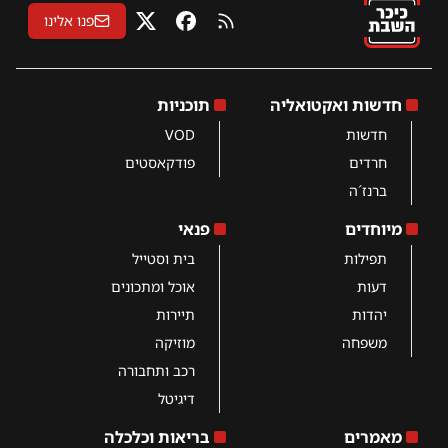
פנו אלינו
RSS
פייסבוק
X
חדשות ואקטואליה
תוכניות
חדשות
VOD
חרדים
פודקאסטים
ברנז´ה
מיוחדים
פנאי
תפילות
בית וסטייל
דעות
אוכל ומתכונים
יהדות
תיירות
משפחה
מוזיקה
רכב ותחבורה
דיגיטל
מאמרים
בריאות וכלכלה