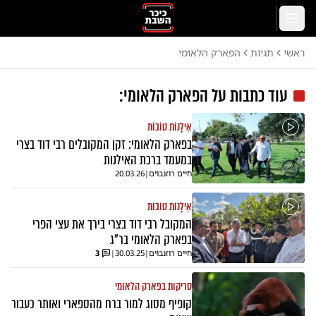
לג לתוכן הראשי
תפריט
ראשי
תגיות
הפארק הלאומי
עוד כתבות על
הפארק הלאומי
:
אִילָנוֹת טוֹבוֹת
בפארק הלאומי: זקן המקובלים רבי דוד בצרי
במעמד ברכת האילנות
חיים רוזנבוים
|
20.03.26
אִילָנוֹת טוֹבוֹת
המקובל רבי דוד בצרי בירך את עצי הפרי
בפארק הלאומי בר"ג
חיים רוזנבוים
|
30.03.25
|
3
סריקות בפארק הלאומי
קופיף מסוג למור ברח מהספארי ואותר כעבור