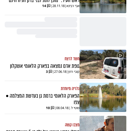
ראש העיר: "מוכן לתת לבני ברק חניה חינם"
אבי רבינא
|
28.11.18
|
14
חשד לרצח
גופת אדם נמצאה בפארק הלאומי אשקלון
קובי רוזן
|
27.06.18
|
3
גלריה מיוחדת
הפארק הלאומי ברמת גן בעדשת המצלמה •
צפו
מוטי ל.
|
08.04.18
|
10
מצבו קשה