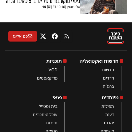
ביסלי נתקע בגרונו של ילד בן 5 שאיבד הכרה
אלי רוטמן
|
23.10.16
|
10
פנו אלינו
RSS
פייסבוק
X
חדשות ואקטואליה
תוכניות
חדשות
VOD
חרדים
פודקאסטים
ברנז´ה
מיוחדים
פנאי
תפילות
בית וסטייל
דעות
אוכל ומתכונים
יהדות
תיירות
משפחה
מוזיקה