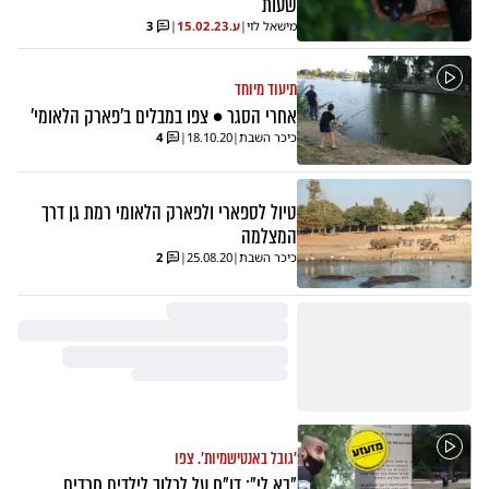
שעות
מישאל לוי
|
ע.
15.02.23
|
3
תיעוד מיוחד
אחרי הסגר • צפו במבלים ב'פארק הלאומי'
כיכר השבת
|
18.10.20
|
4
טיול לספארי ולפארק הלאומי רמת גן דרך
המצלמה
כיכר השבת
|
25.08.20
|
2
'גובל באנטישמיות'. צפו
"בא לי": דו"ח על לכלוך לילדים חרדים