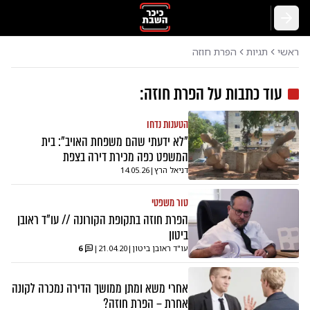
חזרה
ראשי
תגיות
הפרת חוזה
עוד כתבות על
הפרת חוזה
:
הטענות נדחו
"לא ידעתי שהם משפחת האויב": בית
המשפט כפה מכירת דירה בצפת
דניאל הרץ
|
14.05.26
טור משפטי
הפרת חוזה בתקופת הקורונה // עו"ד ראובן
ביטון
עו"ד ראובן ביטון
|
21.04.20
|
6
אחרי משא ומתן ממושך הדירה נמכרה לקונה
אחרת – הפרת חוזה?