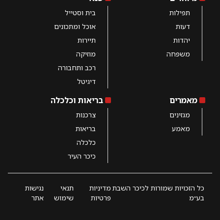
תפילות
בית וסטייל
דעות
אוכל ומתכונים
יהדות
תיירות
משפחה
מוזיקה
רכב ותחבורה
דיגיטל
מאמרים
בריאות וכלכלה
מגזינים
צרכנות
מאמע
בריאות
כלכלה
כיכר העיר
כל הזכויות שמורות לכיכר השבת
מדיניות
תנאי
נגישות
בע״מ
פרטיות
שימוש
אתר