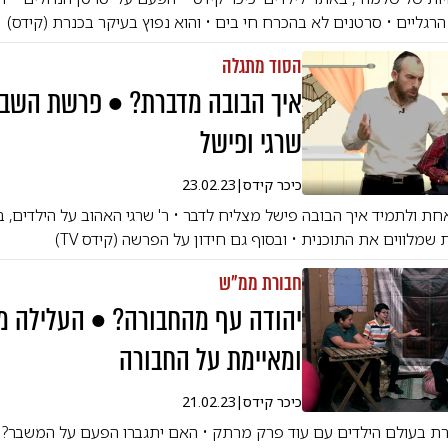
גליים • סרטנים לא בהכרח חי בים • והוא נפוץ בעיקר בכנרת (קידס)
הסוד מתגלה
איך הבובה מדברת? • פרשת השבו
שרגי ופישל
כיכר קידס
|
23.02.23
ת ולתמיד איך הבובה פישל מצליח לדבר • ר' שרגי האהוב על הילדים, 
שמלווים את התוכנית • ובסוף גם חידון על הפרשה (קידס TV)
חבורת ממ"ש
יהודה עף מהחבורה? • העלילה 
ומאיימת על החבורה
כיכר קידס
|
21.02.23
רת בעולם הילדים עם עוד פרק מרתק • האם יתגברו הפעם על המשבר? 