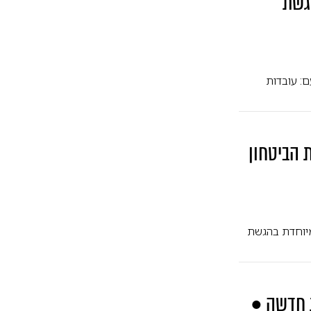
גשת
: עובדות
 הביטחון
 מיוחדת בהגשת
 חדשה •