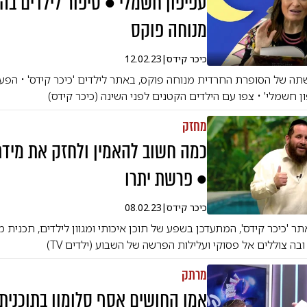
עפיפון חשמלי • סיפור לילדים בה
מנוחה פוקס
כיכר קידס
|
12.02.23
ה של הסופרת החרדית מנוחה פוקס, באתר לילדים 'כיכר קידס' • הפעם
 חשמלי' • צפו עם הילדים הקטנים לפני השינה (כיכר קידס)
מחזק
כמה חשוב להאמין ולחזק את מידת
• פרשת יתרו
כיכר קידס
|
08.02.23
תר 'כיכר קידס', המתעדכן בשפע של תוכן איכותי ומגוון לילדים, תכנית
בה צוללים אל פסוקי ועלילות הפרשה של השבוע (ילדים TV)
מרתק
אמן החושים אסף סלומון בתוכנית