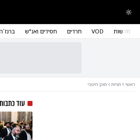
החלפת מצב תצוגה
חדשות
VOD
חרדים
חסידים ואנ"ש
ברנז´ה
ראשי
תגיות
תוכן חינוכי
עוד כתבות