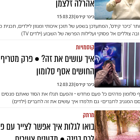
אהרלה זלצמן
כיכר קידס
|
15.03.23
תר 'כיכר קידס', המתעדכן בשפע של תוכן איכותי ומגוון לילדים, תכנית
בה צוללים אל פסוקי ועלילות הפרשה של השבוע (ילדים TV)
קוסמויות
איך עושים את זה? • פרק מטריף 
החושים אסף סלומון
כיכר קידס
|
12.03.23
 סלומון מדהים כל פעם מחדש • והפעם תגלו את הסוד שאתם מנסים כ
 המגניב לחברים• גם תלמדו איך עושים את זה לחברים (ילדים)
מרתק
בואו לגלות איך אפשר לצייר עם פ
לכם בגינה • מדענים צעירים