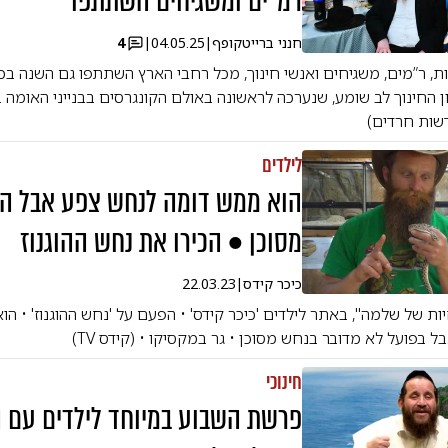
רמ"ים ומשגיחים השתתפו
חנני ברייטקופף
|
04.05.25
|
4
ת, ר”מים, משגיחים ואנשי חינוך, מכל רחבי הארץ השתתפו גם השנה בכנ
 החינוך לב שומע, שנערכה לראשונה באולם הקונגרסים בבנייני האומה ב
דשות חרדים)
לילדים
הוא ממש דומה לנחש צפע אבל הו
מסוכן • הכירו את נחש ההוגנוז
כיכר קידס
|
22.03.23
ת של שלמה", באתר לילדים 'כיכר קידס' • הפעם על 'נחש ההוגנוז' • הו
בל בפועל לא מדובר בנחש מסוכן • גר במקסיקו • (קידס TV)
חינוכי
פרשת השבוע במיוחד לילדים עם 