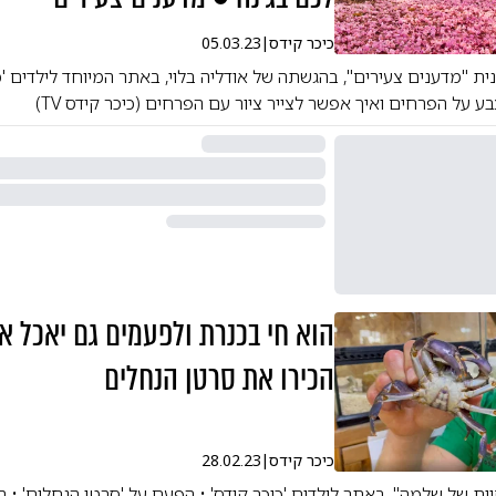
כיכר קידס
|
05.03.23
 "מדענים צעירים", בהגשתה של אודליה בלוי, באתר המיוחד לילדים 'כי
 על הפרחים ואיך אפשר לצייר ציור עם הפרחים (כיכר קידס TV)
הוא חי בכנרת ולפעמים
הכירו את סרטן הנחלים
כיכר קידס
|
28.02.23
ת של שלמה", באתר לילדים 'כיכר קידס' • הפעם על 'סרטן הנחלים' • הו