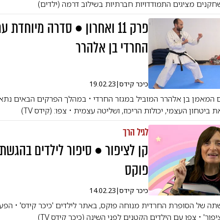
חקנים מציגים התמודדויות חברתיות בשילוב דרמה (ילדים)
פרק 11 
החרדי בן אלהרר
כיכר קידס
|
19.02.23
 המאמן בן אלהרר המוביל במגזר החרדי • במהלך הפרקים הבאים נתאמ
ביטחון העצמי, יכולות הריכוז, ושליטה עצמית • צפו: (קידס TV)
לגיל הרך
קן לציפור • סיפור לילדים בהגשת
פוקס
כיכר קידס
|
14.02.23
ה של הסופרת החרדית מנוחה פוקס, באתר לילדים 'כיכר קידס' • הפעם
ור' • צפו עם הילדים הקטנים לפני השינה (כיכר קידס TV)