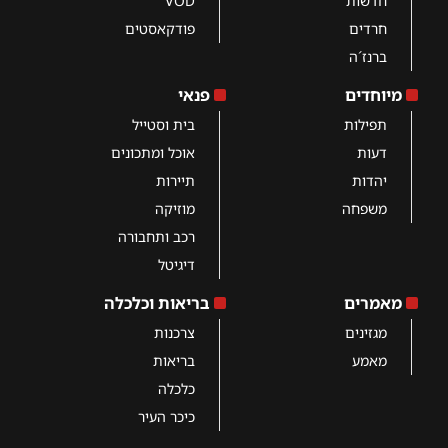
חדשות
VOD
חרדים
פודקאסטים
ברנז´ה
מיוחדים
פנאי
תפילות
בית וסטייל
דעות
אוכל ומתכונים
יהדות
תיירות
משפחה
מוזיקה
רכב ותחבורה
דיגיטל
מאמרים
בריאות וכלכלה
מגזינים
צרכנות
מאמע
בריאות
כלכלה
כיכר העיר