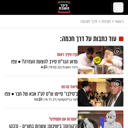
לג לתוכן הראשי
תפריט
ראשי
תגיות
דרך חכמה
עוד כתבות על
דרך חכמה
:
וְהָיוּ עֵינֶיךָ רֹאוֹת
מדוע הגר"ח סירב להצעת העזרה? • צפו
כיכר השבת
|
19.02.22
|
4
תיעוד מרגש
ב'סילבר' סיימו ש"ס לע"נ אבא של חבר • צפו
חנני ברייטקופף
|
14.11.21
|
13
"עשרות עם תסמינים"
ה'קורונה' בישיבות: עשרות בחורים - נדבקו