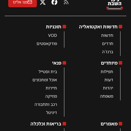
פנו אלינו
RSS
פייסבוק
X
חדשות ואקטואליה
תוכניות
חדשות
VOD
חרדים
פודקאסטים
ברנז´ה
מיוחדים
פנאי
תפילות
בית וסטייל
דעות
אוכל ומתכונים
יהדות
תיירות
משפחה
מוזיקה
רכב ותחבורה
דיגיטל
מאמרים
בריאות וכלכלה