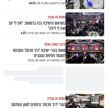
חנני ברייטקופף
|
29.12.20
|
38
הַשְׁלֵם זֶה הַבִּנְיָן:
כשראש הישיבה בכה בדמעות: "אין לי יום
ואין לי לילה"
כיכר בשיתוף דרך חכמה
|
27.02.20
|
4
'בלבבי משכן אבנה'
מאות בוגרי ישיבת 'דרך חכמה' התכנסו
למעמד פתיחת המגבית
כיכר בשיתוף דרך חכמה
|
19.02.20
השלם זה הבניין:
בוגרי 'דרך חכמה' נרתמים למען השלמת