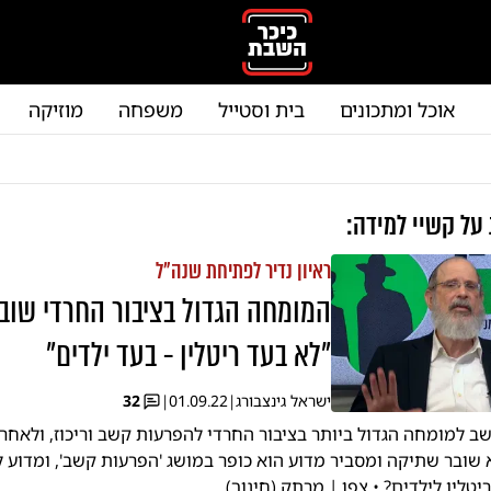
אוכל ומתכונים
בית וסטייל
משפחה
מוזיקה
 על
קשיי למידה
:
ראיון נדיר לפתיחת שנה"ל
המומחה הגדול בציבור החרדי שוב
"לא בעד ריטלין - בעד ילדים"
ישראל גינצבורג
|
01.09.22
|
32
שב למומחה הגדול ביותר בציבור החרדי להפרעות קשב וריכוז, ולאחר 
א שובר שתיקה ומסביר מדוע הוא כופר במושג 'הפרעות קשב', ומדוע 
טלין לילדים? • צפו | מרתק (חינוך)