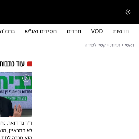
לג לתוכן הראשי
החלפת מצב תצוגה
חדשות
VOD
חרדים
חסידים ואנ"ש
ברנז´ה
ראשי
תגיות
קשיי למידה
עוד כתבות
ד"ר גד דואר, נח
לא התראיין, הו
הוא מרבה לתת רי