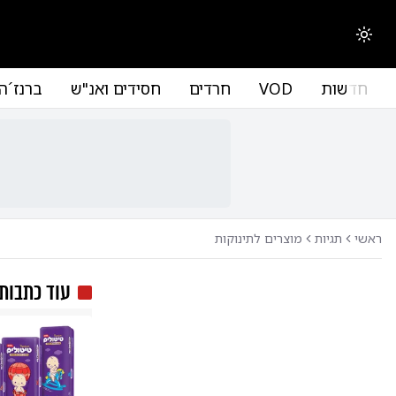
החלפת מצב תצוגה
חדשות
VOD
חרדים
חסידים ואנ"ש
ברנז´ה
ראשי
תגיות
מוצרים לתינוקות
עוד כתבות