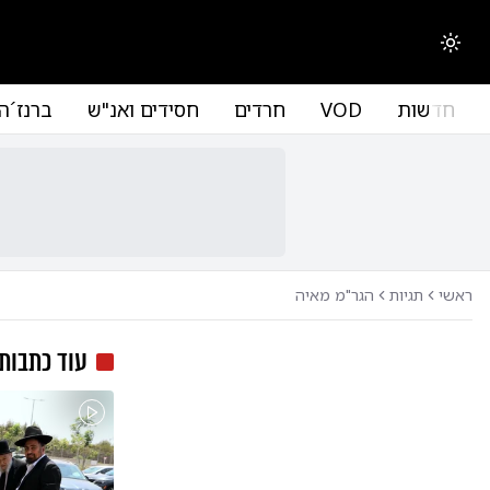
החלפת מצב תצוגה
חדשות
VOD
חרדים
חסידים ואנ"ש
ברנז´ה
ראשי
תגיות
הגר"מ מאיה
עוד כתבות