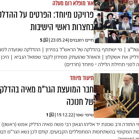
אור מופלא רום מעלה
פרויקט מיוחד: הפרטים על ההדלק
בחצרות ראשי הישיבות
חיים רוזנבוים
|
23.05.24
|
5
ל"צ | מי ישתתף בהדלקה של הראש"ל במירון | ההדלקה שנועדה למנוע
ליק את אשקלון | והאוהל שהועתק ממירון לקבר שמואל הנביא | היכן י
 לפני תחילת הלילה • מיוחד (חרדים)
תיעוד מיוחד
חבר המועצת הגר"מ מאיה בהדלקת
של חנוכה
שימי שפר
|
19.12.22
|
1
התורה ורב שכונת יד אליהו הגאון רבי משה מאיה הדליק אמש (ראשון) 
סת המקומי בהשתתפות המתפללים הקבועים; קודם לכן נשא הגר"מ דברי 