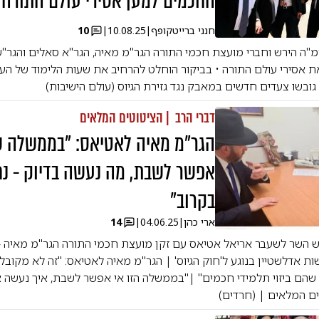
החכמים למען אסירי עולם התורה
חנני ברייטקופף
|
10.08.25
|
10
"ה הירש וחברי מועצת חכמי התורה הגר"מ מאיה, הגר"א סאלים והגר"ש
לחזק את אסירי עולם התורה • בביקור הוחלט להרחיב את שעות הלימוד של ה
ובשו צעדים חדשים במאבק נגד גזירת הגיוס (עולם הישיבות)
דברי הרב | הציטוטים המלאים
הגר"מ מאיה לאטיאס: "בממשלה ש
אפשר לשבת, מה נעשה בדיוק - נח
בקרוב"
ארי כהן
|
04.06.25
|
14
ש השר לשעבר אריאל אטיאס עם זקן מועצת חכמי התורה הגר"מ מאיה - 
ת אדלשטיין בנוגע ל'חוק הגיוס' | הגר"מ מאיה לאטיאס: "זה לא מקובל ע
שהם ביזוי תלמידי חכמים" |"בממשלה הזו אי אפשר לשבת, איך נעשה את
ים המלאים | (חרדים)