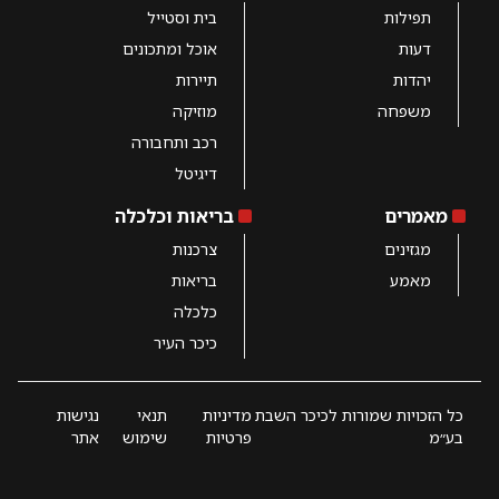
תפילות
בית וסטייל
דעות
אוכל ומתכונים
יהדות
תיירות
משפחה
מוזיקה
רכב ותחבורה
דיגיטל
מאמרים
בריאות וכלכלה
מגזינים
צרכנות
מאמע
בריאות
כלכלה
כיכר העיר
כל הזכויות שמורות לכיכר השבת
מדיניות
תנאי
נגישות
בע״מ
פרטיות
שימוש
אתר