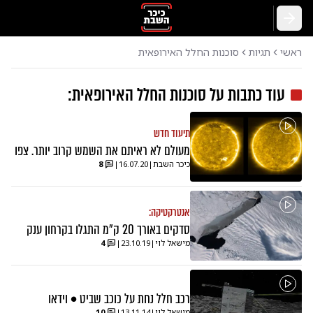
חזרה
ראשי
תגיות
סוכנות החלל האירופאית
עוד כתבות על
סוכנות החלל האירופאית
:
תיעוד חדש
מעולם לא ראיתם את השמש קרוב יותר. צפו
כיכר השבת
|
16.07.20
|
8
אנטרקטיקה:
סדקים באורך 20 ק"מ התגלו בקרחון ענק
מישאל לוי
|
23.10.19
|
4
רכב חלל נחת על כוכב שביט • וידאו
מישאל לוי
|
13.11.14
|
10