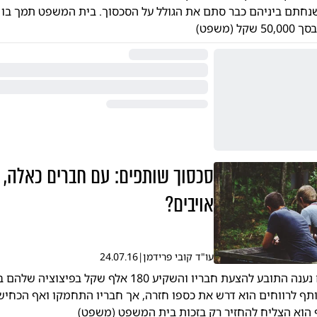
תם ביניהם כבר סתם את הגולל על הסכסוך. בית המשפט תמך בו ו
ל (משפט)
סכסוך שותפים: עם חברים כאלה, מ
אויבים?
עו"ד קובי פרידמן
|
24.07.16
לפני ארבע שנים נענה התובע להצעת חבריו והשקיע 180 אלף שקל
שותף לרווחים הוא דרש את כספו חזרה, אך חבריו התחמקו ואף הכחיש
הוא הצליח להחזיר רק בזכות בית המשפט (משפט)