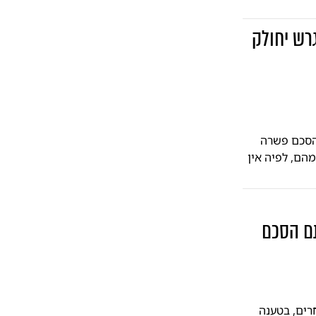
רש יחולק
 הסכם פשרה
הם, לפיה אין
תם הסכם
ים, בטענה