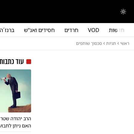
לג לתוכן הראשי
החלפת מצב תצוגה
חדשות
VOD
חרדים
חסידים ואנ"ש
ברנז´ה
ראשי
תגיות
סכסוך שותפים
עוד כתבות
הרב יהודה שטרן
האם ניתן לתבוע