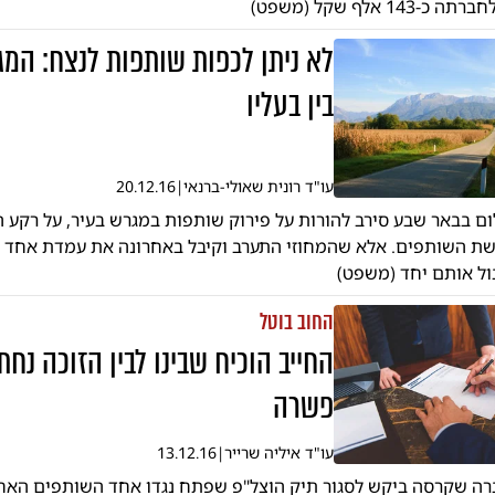
 אלף שקל (משפט)
לא ניתן לכפות שותפות לנצח: המג
בין בעליו
עו"ד רונית שאולי-ברנאי
|
20.12.16
 בבאר שבע סירב להורות על פירוק שותפות במגרש בעיר, על רקע
ת השותפים. אלא שהמחוזי התערב וקיבל באחרונה את עמדת אחד מ
ול אותם יחד (משפט)
החוב בוטל
החייב הוכיח שבינו לבין הזוכה נח
פשרה
עו"ד איליה שרייר
|
13.12.16
ה שקרסה ביקש לסגור תיק הוצל"פ שפתח נגדו אחד השותפים האחר