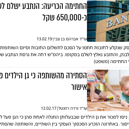
החתימה הכריעה: הנתבע ישלם לש
כ-650,000 שקל
עו"ד אברהם בן צבי
|
13.02.19
ק שנקלע לחובות חתמו על הסכם לתשלום החובות וסיום השותפות.
בנק, והתובע נאלץ לשלם במקומו. ביהמ"ש דחה את גרסת הנתבע שט
י החתימה (משפט)
הסתירה מהשותפה כי גן הילדים פ
אישור
עו"ד ורדה רוזנטל
|
12.02.17
יסו למכור את גן הילדים שבבעלותן התגלה לאחת מהן כי הגן פעל ל
סגר. באחרונה הוכרע הסכסוך העסקי בין השתיים, והשותפה שהסתי