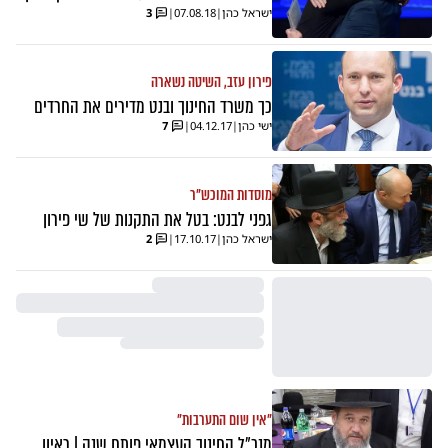
ישראל כהן
|
07.08.18
|
3
פירון עזב, השיטה נשארה
כך משרד החינוך ובנט מדירים את החרדים
ישי כהן
|
04.12.17
|
7
מוסדות המוכש"ר
גפני לבנט: בטל את התקנות של שי פירון
ישראל כהן
|
17.10.17
|
2
"אין שום התערבות"
מנכ"ל החינוך העצמאי פותח שנה | ראיון