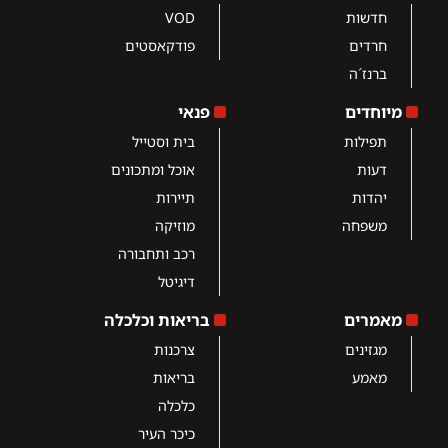
חדשות
VOD
חרדים
פודקאסטים
ברנז´ה
מיוחדים
פנאי
תפילות
בית וסטייל
דעות
אוכל ומתכונים
יהדות
תיירות
משפחה
מוזיקה
רכב ותחבורה
דיגיטל
מאמרים
בריאות וכלכלה
מגזינים
צרכנות
מאמע
בריאות
כלכלה
כיכר העיר