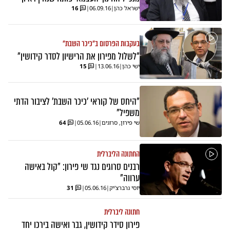
ישראל כהן
|
06.09.16
|
16
בעקבות הפרסום ב"כיכר השבת"
"לשלול מפירון את הרישיון לסדר קידושין"
ישי כהן
|
13.06.16
|
15
"היחס של קוראי 'כיכר השבת' לציבור הדתי
משפיל"
שי פירון, סרוגים
|
05.06.16
|
64
החתונה הליברלית
רבנים סרוגים נגד שי פירון: "קול באישה
ערווה"
יוסי גרברצ'יק
|
05.06.16
|
31
חתונה ליברלית
פירון סידר קידושין, גבר ואישה בירכו יחד