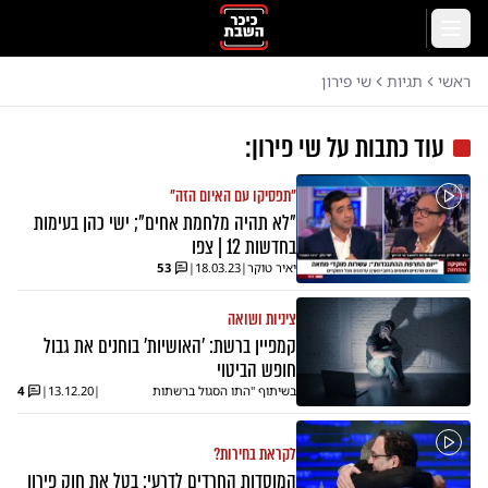
לג לתוכן הראשי
תפריט
ראשי
תגיות
שי פירון
עוד כתבות על
שי פירון
:
"תפסיקו עם האיום הזה"
"לא תהיה מלחמת אחים"; ישי כהן בעימות
בחדשות 12 | צפו
יאיר טוקר
|
18.03.23
|
53
ציניות ושואה
קמפיין ברשת: 'האושיות' בוחנים את גבול
חופש הביטוי
בשיתוף "התו הסגול ברשתות
|
13.12.20
|
4
החברתיות"
לקראת בחירות?
המוסדות החרדים לדרעי: בטל את חוק פירון