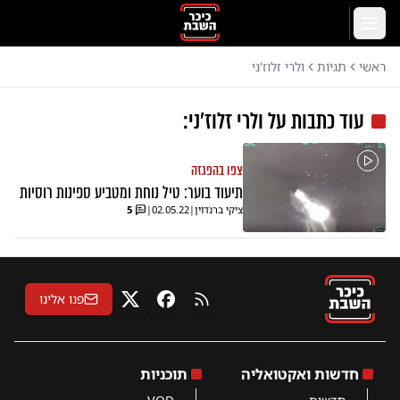
לג לתוכן הראשי
תפריט
ראשי
תגיות
ולרי זלוז'ני
עוד כתבות על
ולרי זלוז'ני
:
צפו בהפגזה
תיעוד בוער: טיל נוחת ומטביע ספינות רוסיות
ציקי ברנדוין
|
02.05.22
|
5
פנו אלינו
RSS
פייסבוק
X
חדשות ואקטואליה
תוכניות