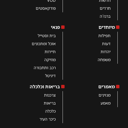
חדשות
VOD
חרדים
פודקאסטים
ברנז´ה
מיוחדים
פנאי
תפילות
בית וסטייל
דעות
אוכל ומתכונים
יהדות
תיירות
משפחה
מוזיקה
רכב ותחבורה
דיגיטל
מאמרים
בריאות וכלכלה
מגזינים
צרכנות
מאמע
בריאות
כלכלה
כיכר העיר