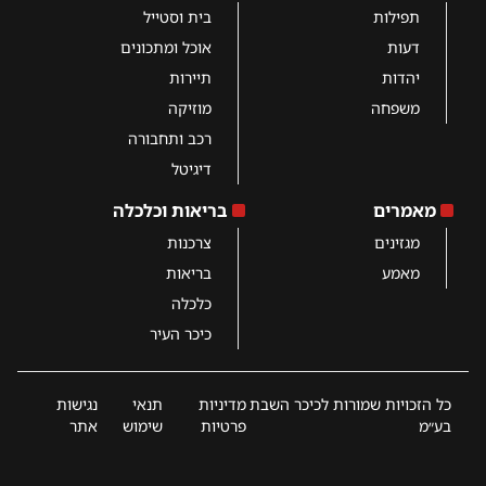
תפילות
בית וסטייל
דעות
אוכל ומתכונים
יהדות
תיירות
משפחה
מוזיקה
רכב ותחבורה
דיגיטל
מאמרים
בריאות וכלכלה
מגזינים
צרכנות
מאמע
בריאות
כלכלה
כיכר העיר
כל הזכויות שמורות לכיכר השבת
מדיניות
תנאי
נגישות
בע״מ
פרטיות
שימוש
אתר