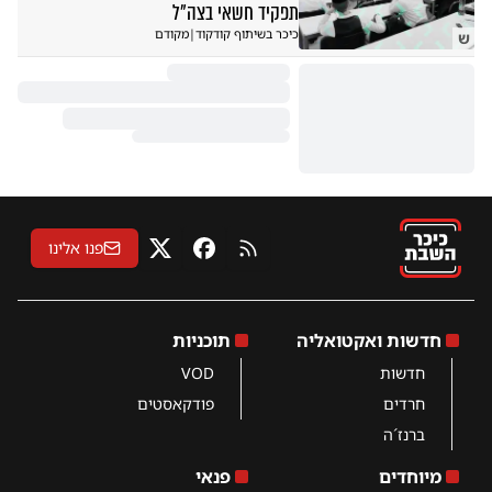
תפקיד חשאי בצה"ל
כיכר בשיתוף קודקוד
|
מקודם
ש
פנו אלינו
RSS
פייסבוק
X
חדשות ואקטואליה
תוכניות
חדשות
VOD
חרדים
פודקאסטים
ברנז´ה
מיוחדים
פנאי