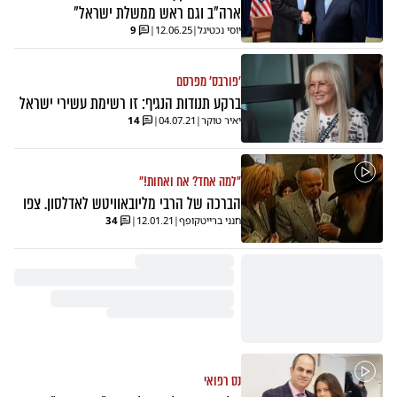
ארה"ב וגם ראש ממשלת ישראל"
יוסי נכטיגל
|
12.06.25
|
9
'פורבס' מפרסם
ברקע תנודות הנגיף: זו רשימת עשירי ישראל
יאיר טוקר
|
04.07.21
|
14
"למה אחד? אח ואחות!"
הברכה של הרבי מליובאוויטש לאדלסון. צפו
חנני ברייטקופף
|
12.01.21
|
34
נס רפואי