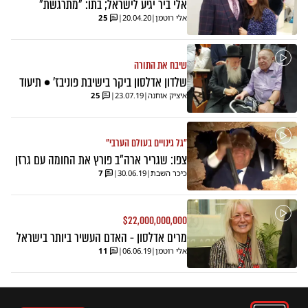
אלי ביר יגיע לישראל; בתו: "מתרגשת"
אלי רוטמן
|
20.04.20
|
25
שיבח את התורה
שלדון אדלסון ביקר בישיבת פוניבז' • תיעוד
איציק אוחנה
|
23.07.19
|
25
"גל גינויים בעולם הערבי"
צפו: שגריר ארה"ב פורץ את החומה עם גרזן
כיכר השבת
|
30.06.19
|
7
$22,000,000,000
מרים אדלסון - האדם העשיר ביותר בישראל
אלי רוטמן
|
06.06.19
|
11