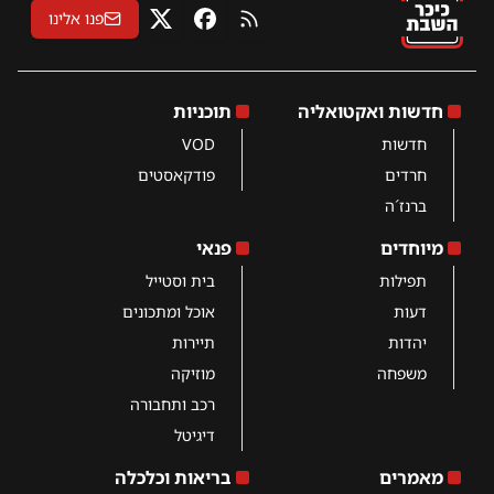
פנו אלינו
RSS
פייסבוק
X
חדשות ואקטואליה
תוכניות
חדשות
VOD
חרדים
פודקאסטים
ברנז´ה
מיוחדים
פנאי
תפילות
בית וסטייל
דעות
אוכל ומתכונים
יהדות
תיירות
משפחה
מוזיקה
רכב ותחבורה
דיגיטל
מאמרים
בריאות וכלכלה