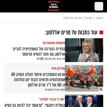
לג לתוכן הראשי
תפריט
ראשי
תגיות
מרים אדלסון
עוד כתבות על
מרים אדלסון
:
חוששים מהתערבות
הפנייה החריגה של האופוזיציה למרים
אדלסון, עם מסר לנשיא טראמפ
יוני גבאי
|
03.04.26
|
11
מצילים חיים
ארגון המתנדבים איחוד הצלה השיק 80
אופנולנסים חדשים לכבוד יום הולדתה
ה-80 של ד”ר מרים אדלסון
ש
אסף מגידו
|
מקודם
"עם כל הכבוד לנתניהו"
השליח ויטקוף: "טראמפ יכול להיות גם נשיא