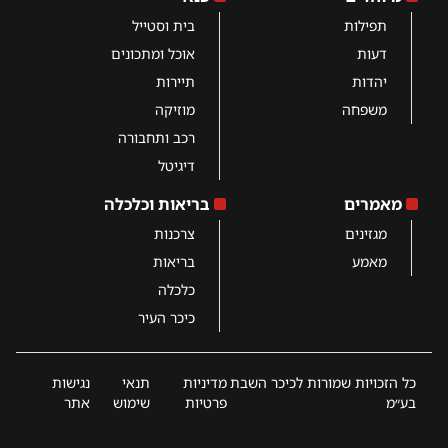
תפילות
בית וסטייל
דעות
אוכל ומתכונים
יהדות
תיירות
משפחה
מוזיקה
רכב ותחבורה
דיגיטל
מאמרים
בריאות וכלכלה
מגזינים
צרכנות
מאמע
בריאות
כלכלה
כיכר העיר
כל הזכויות שמורות לכיכר השבת
מדיניות
תנאי
נגישות
בע״מ
פרטיות
שימוש
אתר