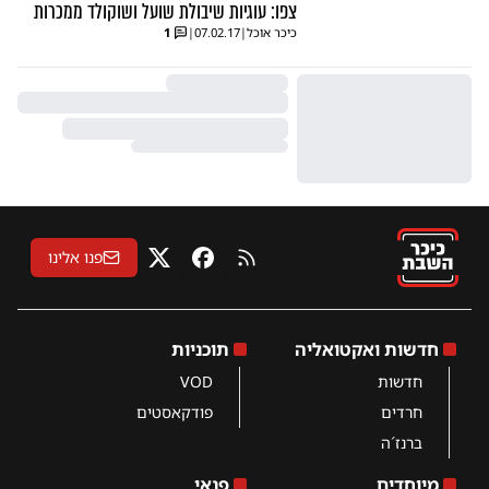
צפו: עוגיות שיבולת שועל ושוקולד ממכרות
כיכר אוכל
|
07.02.17
|
1
פנו אלינו
RSS
פייסבוק
X
חדשות ואקטואליה
תוכניות
חדשות
VOD
חרדים
פודקאסטים
ברנז´ה
מיוחדים
פנאי