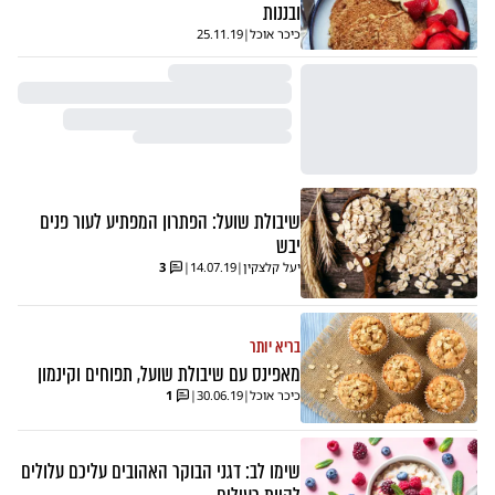
ובננות
כיכר אוכל
|
25.11.19
שיבולת שועל: הפתרון המפתיע לעור פנים
יבש
יעל קלצקין
|
14.07.19
|
3
בריא יותר
מאפינס עם שיבולת שועל, תפוחים וקינמון
כיכר אוכל
|
30.06.19
|
1
שימו לב: דגני הבוקר האהובים עליכם עלולים