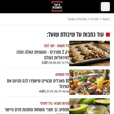
לג לתוכן הראשי
תפריט
ראשי
תגיות
שיבולת שועל
עוד כתבות על
שיבולת שועל
:
בלי מאמץ - ישר לפה
רק 2 מצרכים - והעוגיות האלה הפכו
לוויראליות בעולם
טלי בר
|
04.06.26
|
5
לפי מומחים
10 מאכלים טבעיים שישפרו לכם מהיום את
העיכול
אבישי לוי
|
27.01.25
|
4
סודות הטבע- בול לחורף
מפתיע: כך תצרי משחות ומסכות פנים היישר