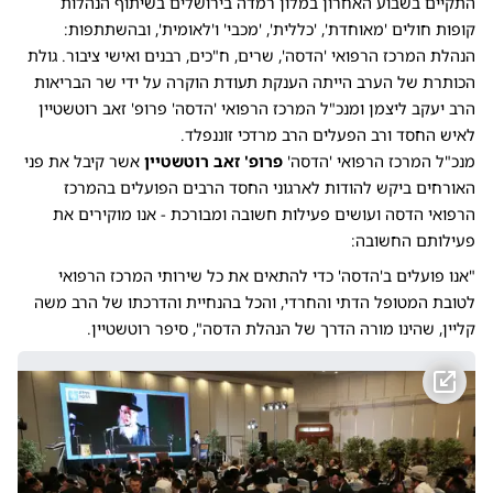
התקיים בשבוע האחרון במלון רמדה בירושלים בשיתוף הנהלות
קופות חולים 'מאוחדת', 'כללית', 'מכבי' ו'לאומית', ובהשתתפות:
הנהלת המרכז הרפואי 'הדסה', שרים, ח"כים, רבנים ואישי ציבור. גולת
הכותרת של הערב הייתה הענקת תעודת הוקרה על ידי שר הבריאות
הרב יעקב ליצמן ומנכ"ל המרכז הרפואי 'הדסה' פרופ' זאב רוטשטיין
לאיש החסד ורב הפעלים הרב מרדכי זוננפלד.
מנכ"ל המרכז הרפואי 'הדסה'
פרופ' זאב רוטשטיין
אשר קיבל את פני
האורחים ביקש להודות לארגוני החסד הרבים הפועלים בהמרכז
הרפואי הדסה ועושים פעילות חשובה ומבורכת - אנו מוקירים את
פעילותם החשובה:
"אנו פועלים ב'הדסה' כדי להתאים את כל שירותי המרכז הרפואי
לטובת המטופל הדתי והחרדי, והכל בהנחיית והדרכתו של הרב משה
קליין, שהינו מורה הדרך של הנהלת הדסה", סיפר רוטשטיין.