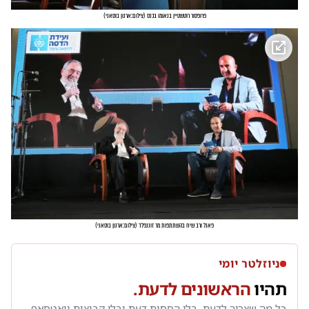
פרופסור רוטשטיין בנאומו בכנס
(
צילום:ארנון בוסאני
)
פאנל ורב שיח בהשתתפות מר זוננפלד
(
צילום:ארנון בוסאני
)
ניוזלטר יומי
תהיו
הראשונים לדעת.
כל מה שצריך לדעת. בלי הסחות דעת ובלי קבוצות וואטסאפ