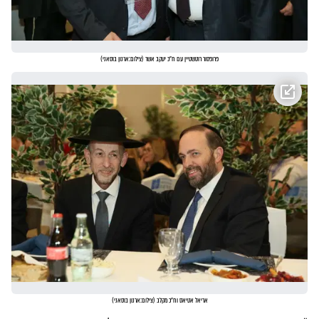
פרופסור רוטשטיין עם ח"כ יעקב אשר
(
צילום:ארנון בוסאני
)
אריאל אטיאס וח"כ מקלב
(
צילום:ארנון בוסאני
)