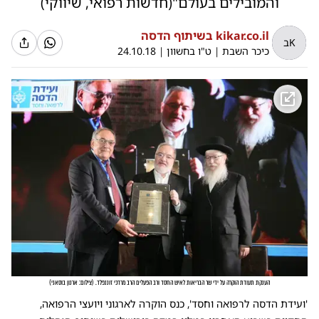
והמובילים בעולם"(חדשות רפואי, שיווקי)
kikar.co.il בשיתוף הדסה
Kב
כיכר השבת
|
ט"ו בחשוון
|
24.10.18
הענקת תעודת הוקרה על ידי שר הבריאות לאיש החסד ורב הפעלים הרב מרדכי זוננפלד.
(
צילום: ארנון בוסאני
)
'ועידת הדסה לרפואה וחסד', כנס הוקרה לארגוני ויועצי הרפואה,