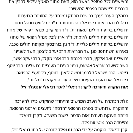
והאישיים לכל מטופל באשר הוא, וזאת מתוך מאמץ עילאי להבין את
הצרכים וליישמם בפרטי המעשה".
במהלך הערב נערך רב שיח מרתק ומיוחד על הסוגיות הבוערות
בכלכלת הבריאות בישראל בהשתתפות: ד"ר יובל וויס מנהל מחוז
ירושלים בקופת חולים 'מאוחדת', ד"ר רפי קיים מנהל רפואי של מחוז
ירושלים בקופת חולים לאומית, ד"ר ארז ליבל מנהל רפואי של מחוז
ירושלים בקופת חולים כללית, ד"ר גון בורובסקי מקופת חולים מכבי.
באירוע השתתפו: סגן שר הבריאות הרב יעקב ליצמן, השר לענייני
ירושלים זאב אלקין, חברי הכנסת הרב אורי מקלב, הרב יעקב אשר,
השר לשעבר אריאל אטיאס, נציגי הציבור מעיריית ירושלים- הרב יוסף
דייטש, הרב ישראל קלרמן ומשה ליאון. בנוסף, כל יועצי הרפואה
בישראל. את הערב הנעימו בשירה ערבה מקהלת 'מלכות'.
אות הוקרה והערכה ל'קרן דניאלי' לזכר דניאלי זוננפלד ז״ל
גולת הכותרת של הערב המרשים והייחודי שהוקדש כולו להערכה
וההוקרה שרוחשים במרכז הרפואי "הדסה" ליועצים וארגוני הרפואה,
הייתה הענקת תעודת 'אות הדסה' לשנת תשע"ט ל'קרן דניאלי'
ומייסדה הרב מוטי זוננפלד.
'קרן דניאלי' הוקמה על ידי
הרב זוננפלד
לזכרה של בתו דניאלי ז״ל,