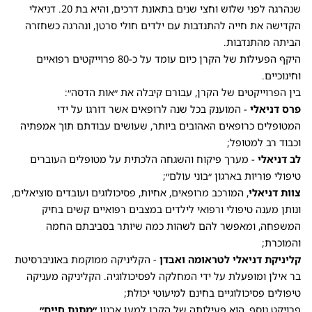
שנהרגה לפני שלוש וחצי שנים בתאונת דרכים, והיא בת 20. דניאלי
הקדישה את חייה להתנדבות עם ילדים חולי סרטן, ונהרגה כשחזרה
הביתה מהתנדבות.
היקף הפעילות של הקרן כיום עומד על כ-80 פרוייקטים רפואיים
וחינוכיים.
בין הפרוייקטים של הקרן, עבורם קיבלה את ״אות הדסה״:
פרס דניאלי
- המוענק בכל שנה לרופאים אשר דורגו על ידי
המטופלים כרופאים האהובים ביותר, שעושים עבודתם תוך אמפתיה
וכבוד רב למטופל;
לב דניאלי
- מערך פיקוח והשגחה הלכתית על מטופלים העוברים
טיפולי פוריות בארגון ״בוני עולם״;
צוות דניאלי
, המורכב מרופאים, אחיות, פסיכולוגים ועובדים סוציאלים,
ונותן מענה טיפולי ורפואי לילדים במצבים רפואיים קשים בחיק
המשפחה, ומאפשר להם לשהות כמה שיותר בסביבתם החמה
והמוכרת;
קליניקת דניאלי לטראומה ואבדן
- הקליניקה ממוקמת באוניברסיטת
בר אילן ומופעלת על ידי המחלקה לפסיכולוגיה. הקליניקה מעניקה
טיפולים פסיכולוגיים בחינם למיעוטי יכולת;
פרויקט נוסף, הוא פעילותה של הקרן למען ארגון
״מתנת חיים״
,