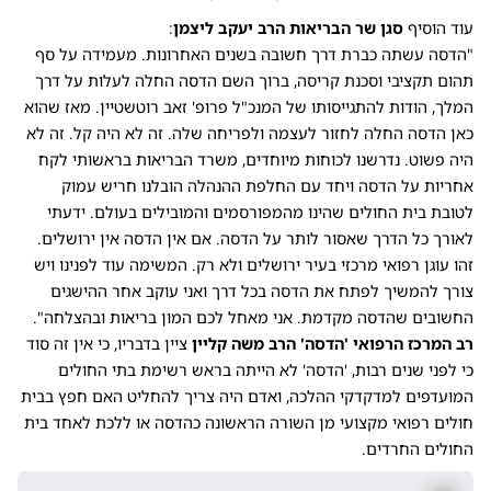
עוד הוסיף
סגן שר הבריאות הרב יעקב ליצמן
:
"הדסה עשתה כברת דרך חשובה בשנים האחרונות. מעמידה על סף
תהום תקציבי וסכנת קריסה, ברוך השם הדסה החלה לעלות על דרך
המלך, הודות להתגייסותו של המנכ"ל פרופ' זאב רוטשטיין. מאז שהוא
כאן הדסה החלה לחזור לעצמה ולפריחה שלה. זה לא היה קל. זה לא
היה פשוט. נדרשנו לכוחות מיוחדים, משרד הבריאות בראשותי לקח
אחריות על הדסה ויחד עם החלפת ההנהלה הובלנו חריש עמוק
לטובת בית החולים שהינו מהמפורסמים והמובילים בעולם. ידעתי
לאורך כל הדרך שאסור לותר על הדסה. אם אין הדסה אין ירושלים.
זהו עוגן רפואי מרכזי בעיר ירושלים ולא רק. המשימה עוד לפנינו ויש
צורך להמשיך לפתח את הדסה בכל דרך ואני עוקב אחר ההישגים
החשובים שהדסה מקדמת. אני מאחל לכם המון בריאות ובהצלחה".
רב המרכז הרפואי 'הדסה' הרב משה קליין
ציין בדבריו, כי אין זה סוד
כי לפני שנים רבות, 'הדסה' לא הייתה בראש רשימת בתי החולים
המועדפים למדקדקי ההלכה, ואדם היה צריך להחליט האם חפץ בבית
חולים רפואי מקצועי מן השורה הראשונה כהדסה או ללכת לאחד בית
החולים החרדים.