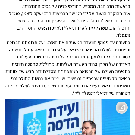
בראשות הרב הבר, המסייע לתורמי כליה על בסיס התנדבותי.
אות ההוקרה הוענק על ידי סגן שר הבריאות הרב יעקב ליצמן, מנכ"ל
המרכז הרפואי 'הדסה' הפרופ' זאב רוטשטיין ורב המרכז הרפואי
'הדסה' הרב משה קליין ל'קרן דניאלי' ולמייסדה איש החסד הרב
זוננפלד.
בתעודה על נימוקי הוועדה המעניקה את האות: "על תרומתם הברוכה
והייחודית לעולם הרפואה בישראל, על עידוד הרפואה עם לב ונשמה
לטובת החולים, ולמען עתיד חברתי של נתינה ורגישות. פעילותה
האדירה של הקרן ברוח העשייה ושליחות, מחוללת מהפכה חיובית
בתפיסת העולם של הרפואה המתפתחת ומגדלת דור חדש של צוותות
רפואה מקצועיים אכפתיים ורגישים. ששמים את רגשות החולה ובני
משפחתו בראש מעייניהם ובונים עולמות של חסד נצחי לעילוי נשמתה
הטהורה של דניאלי זוננפלד ז"ל".