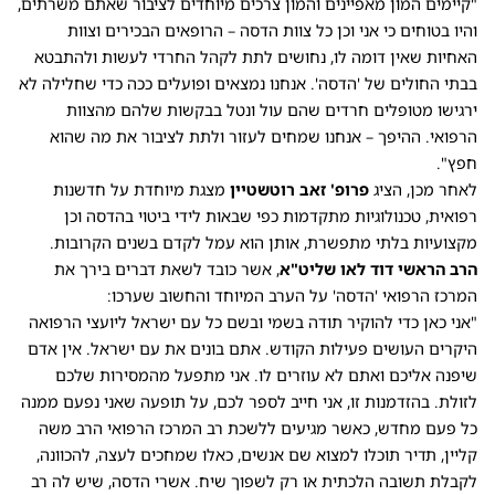
"קיימים המון מאפיינים והמון צרכים מיוחדים לציבור שאתם משרתים,
והיו בטוחים כי אני וכן כל צוות הדסה – הרופאים הבכירים וצוות
האחיות שאין דומה לו, נחושים לתת לקהל החרדי לעשות ולהתבטא
בבתי החולים של 'הדסה'. אנחנו נמצאים ופועלים ככה כדי שחלילה לא
ירגישו מטופלים חרדים שהם עול ונטל בבקשות שלהם מהצוות
הרפואי. ההיפך – אנחנו שמחים לעזור ולתת לציבור את מה שהוא
חפץ".
לאחר מכן, הציג
פרופ' זאב רוטשטיין
מצגת מיוחדת על חדשנות
רפואית, טכנולוגיות מתקדמות כפי שבאות לידי ביטוי בהדסה וכן
מקצועיות בלתי מתפשרת, אותן הוא עמל לקדם בשנים הקרובות.
הרב הראשי דוד לאו שליט"א
, אשר כובד לשאת דברים בירך את
המרכז הרפואי 'הדסה' על הערב המיוחד והחשוב שערכו:
"אני כאן כדי להוקיר תודה בשמי ובשם כל עם ישראל ליועצי הרפואה
היקרים העושים פעילות הקודש. אתם בונים את עם ישראל. אין אדם
שיפנה אליכם ואתם לא עוזרים לו. אני מתפעל מהמסירות שלכם
לזולת. בהזדמנות זו, אני חייב לספר לכם, על תופעה שאני נפעם ממנה
כל פעם מחדש, כאשר מגיעים ללשכת רב המרכז הרפואי הרב משה
קליין, תדיר תוכלו למצוא שם אנשים, כאלו שמחכים לעצה, להכוונה,
לקבלת תשובה הלכתית או רק לשפוך שיח. אשרי הדסה, שיש לה רב