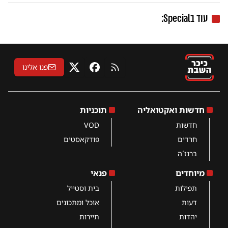
עוד בSpecial:
פנו אלינו
RSS
פייסבוק
X
חדשות ואקטואליה
תוכניות
חדשות
VOD
חרדים
פודקאסטים
ברנז´ה
מיוחדים
פנאי
תפילות
בית וסטייל
דעות
אוכל ומתכונים
יהדות
תיירות