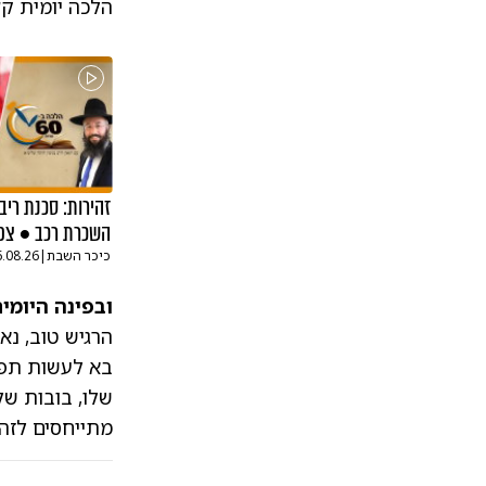
הלכה יומית ק
זהירות: סכנת רי
השכרת רכב • צפ
כיכר השבת
|
6.08.26
ובפינה היומית
הרגיש טוב, נא
בא לעשות תפיל
שלו, בובות של
מתייחסים לזה