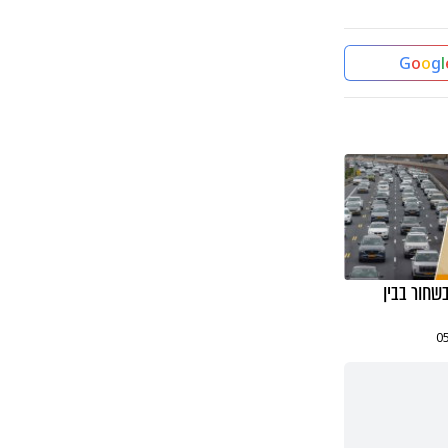
G
o
o
g
l
שחור בבין
0