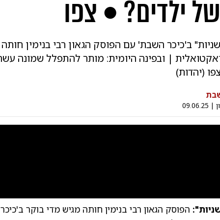
של ילדים? • צפו
הלכה ב-60 שניות" ב'כיכר השבת' עם הפוסק הגאון רבי בנימין חות
אקטואלית | ובפינה היומית: מותר להתפלל שמונה עשר
פו (יהדות)
שבת
ון
|
09.06.25
0:00
/
1:12
0
הפוסק הגאון רבי בנימין חותה מגיש מדי בוקר ב'כיכר