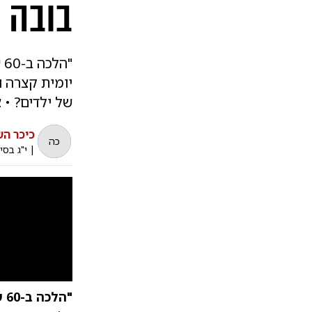
בובה 
"
יומית קצרה ו
של ילדים? • צ
כיכר ה
כה
|
י"ג בסי
"הלכה ב-60 שניות":