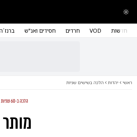
החלפת מצב תצוגה
חדשות
VOD
חרדים
חסידים ואנ"ש
ברנז´ה
ראשי
יהדות
הלכה בשישים שניות
הלכה ב-60 שניות
מותר 