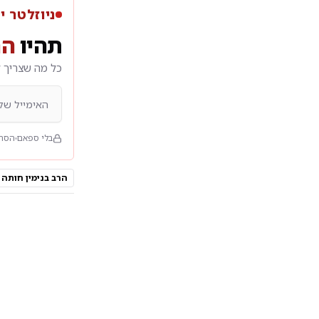
ניוזלטר י
תהיו
הר
כל מה שצריך ל
בלי ספאם
הסרה
הרב בנימין חותה