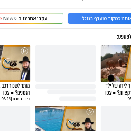
ותנו כמקור מועדף בגוגל
עקבו אחרינו ב -
News
e
לפספס:
 לידה של ילד
מותר לשכור רכב ב
קציות? • צפו
הזמנים? • צפו
0
כיכר השבת
|
5.08.26