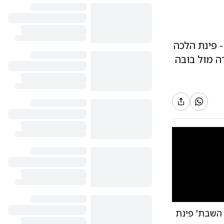
ה - פינת הלכה
ה מול בובה
10
1
 השבת' פינת
| צילום:
תמונה ראשית, צילום אילוסטרציה: shutterstock