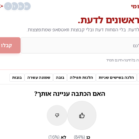
ומי
+68K
ש
מ
ד
י
אשונים לדעת.
דעת. בלי הסחות דעת ובלי קבוצות וואטסאפ שמתפוצצות.
קבלו 
 בלחיצה
חינם תמיד
הלכה בשישים שניות
הלכות תפילה
בובה
שמונה עשרה
בובות
האם הכתבה עניינה אותך?
כן
(
%)
84
לא
(
%)
16