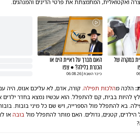
צרה ואקטואלית, המתמצתת את פרטי הדינים והמנהגים.
בית במקרה של
האם מברך על ראיית הים או
ו
הכנרת בלילה? • צפו
0
כיכר השבת
|
06.08.26
:
הלכה מ
הלכות תפילה
. קורה, אדם, לא עליכם אנוס, היה ע
לץ להיות בבית, קם להתפלל. הוא עכשיו נמצא בחדר ילדים א
ה. בא להתפלל מול הספרייה, ויש שם כל מיני בובות. בובו
 הילדים, קטנים, גדולים. האם מותר להתפלל מול
בובה
או לא
?