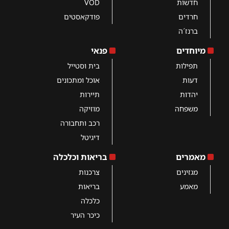
חדשות
VOD
חרדים
פודקאסטים
ברנז´ה
מיוחדים
פנאי
תפילות
בית וסטייל
דעות
אוכל ומתכונים
יהדות
תיירות
משפחה
מוזיקה
רכב ותחבורה
דיגיטל
מאמרים
בריאות וכלכלה
מגזינים
צרכנות
מאמע
בריאות
כלכלה
כיכר העיר