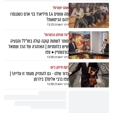
אתם יושבים?
מה עושים 1.4 מיליארד בני אדם כשנגמרו
להם הכיסאות?
כיכר השבת
|
13:25
"על שולחן הכשרות"
מותר לשתות קוקה קולה בחו"ל? והבעיה
שיש בלחמניות | האזהרה של הרב שמואל
בורנשטיין • צפו
כיכר השבת
|
13:00
דקת חיזוק ביום
בדור שלנו - גם להחזיק מעמד זו עלייה! |
צפו ברבי אלימלך בידרמן
כיכר השבת
|
12:00