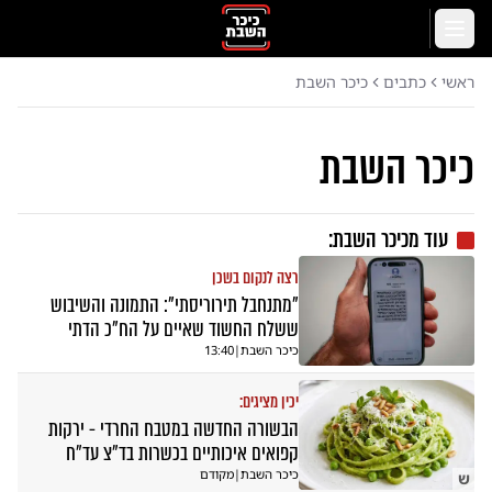
לג לתוכן הראשי
תפריט
ראשי
כתבים
כיכר השבת
כיכר השבת
עוד מ
כיכר השבת
:
רצה לנקום בשכן
"מתנחבל תירוריסתי": התמונה והשיבוש
ששלח החשוד שאיים על הח"כ הדתי
כיכר השבת
|
13:40
יכין מציגים:
הבשורה החדשה במטבח החרדי - ירקות
קפואים איכותיים בכשרות בד״צ עד״ח
כיכר השבת
|
מקודם
ש