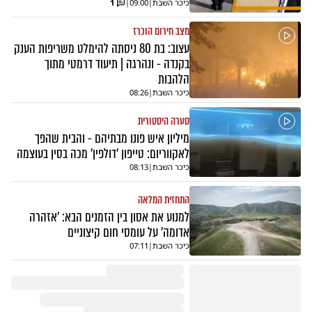
כיכר השבת
|
09:00
|
1
מצב חירום הוכרז
עצוב: בת 80 ניסתה להימלט משריפות הענק
בקנדה - ונהרגה | תיעוד דרמטי מתוך
הלהבות
כיכר השבת
|
08:26
סערה היסטורית
מיליון איש פונו מבתיהם - והבית שהפך
לאקווריום: טייפון 'דולפין' מכה בסין בעוצמה
כיכר השבת
|
08:13
התחזית המלאה
למנוע את אסון בין הזמנים הבא: 'אזהרה
אדומה' על עומסי חום קיצוניים
כיכר השבת
|
07:11