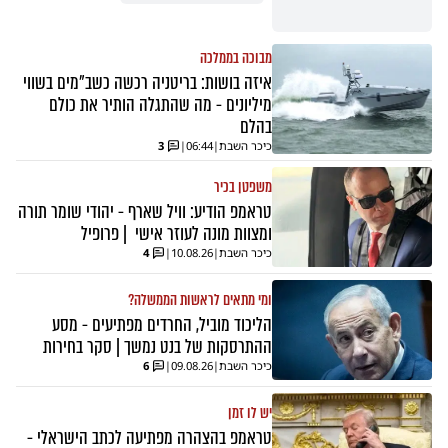
מבוכה בממלכה
איזה בושות: בריטניה רכשה כשב"מים בשווי
מיליונים - מה שהתגלה הותיר את כולם
בהלם
כיכר השבת
|
06:44
|
3
משפטן בכיר
טראמפ הודיע: וויל שארף - יהודי שומר תורה
ומצוות מונה לעוזר אישי | פרופיל
כיכר השבת
|
10.08.26
|
4
ומי מתאים לראשות הממשלה?
הליכוד מוביל, החרדים מפתיעים - מסע
ההתרסקות של בנט נמשך | סקר בחירות
כיכר השבת
|
09.08.26
|
6
יש לו זמן
טראמפ בהצהרה מפתיעה לכתב הישראלי -