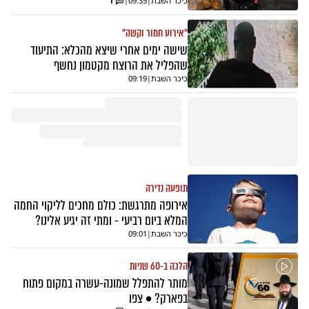
כיכר השבת
|
09:35
|
1
"אירוע חמור וקשה"
שישה ימים אחרי שיצא מהכלא: התיעוד
שהפליל את הרוצח מקטמון נחשף
כיכר השבת
|
09:19
תופעה נדירה
אירופה מתרגשת: כולם מחכים לליקוי החמה
המלא ביום רביעי - ומתי זה יגיע אלינו?
כיכר השבת
|
09:01
הלכה ב-60 שניות
מותר להתפלל שמונה-עשרה במקום פתוח
בפארק? • צפו