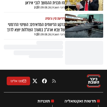
וזו תכנית ההמשך לגבי איראן
כיכר השבת
|
09.08.26
|
2
לידיעת סין ורוסיה
ברקע הדיווחים המדאיגים: השינוי הדרמטי
של צבא ארה"ב במערך הצוללות יוצא לדרך
כיכר השבת
|
09.08.26
|
1
פנו אלינו
RSS
פייסבוק
X
חדשות ואקטואליה
תוכניות