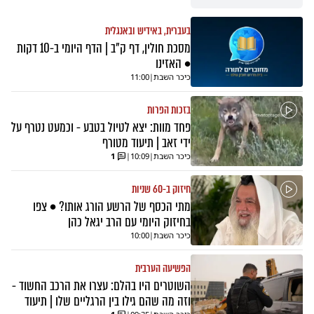
בעברית, באידיש ובאנגלית
מסכת חולין, דף ק"ב | הדף היומי ב-10 דקות
• האזינו
כיכר השבת
|
11:00
בזכות הפרות
פחד מוות: יצא לטיול בטבע - וכמעט נטרף על
ידי זאב | תיעוד מטורף
כיכר השבת
|
10:09
|
1
חיזוק ב-60 שניות
מתי הכסף של הרשע הורג אותו? • צפו
בחיזוק היומי עם הרב יגאל כהן
כיכר השבת
|
10:00
הפשיעה הערבית
השוטרים היו בהלם: עצרו את הרכב החשוד -
וזה מה שהם גילו בין הרגליים שלו | תיעוד