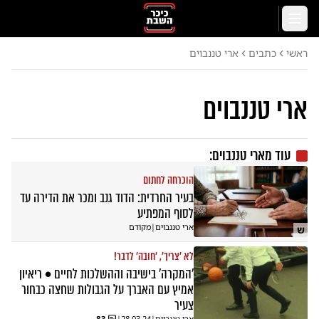
לג לתוכן הראשי
תפריט
ראשי
כתבים
ארי טננבוים
ארי טננבוים
עוד מ
ארי טננבוים
:
הוכרחה לחתום
בעיר החרדית: הדוד גנב ומכר את הדירה עד
לסוף המפתיע
ארי טננבוים
|
מקודם
ש
לא 'צריך', 'חובה' לדבר!
'המקרה' בישיבה וההשלכות לחיים • ריאיון
אמיץ עם האברך על הגבולות שחצה כבחור
צעיר
ארי טננבוים
|
28.03.24
|
83