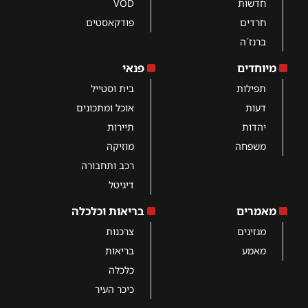
חדשות
VOD
חרדים
פודקאסטים
ברנז´ה
מיוחדים
פנאי
תפילות
בית וסטייל
דעות
אוכל ומתכונים
יהדות
תיירות
משפחה
מוזיקה
רכב ותחבורה
דיגיטל
מאמרים
בריאות וכלכלה
מגזינים
צרכנות
מאמע
בריאות
כלכלה
כיכר העיר