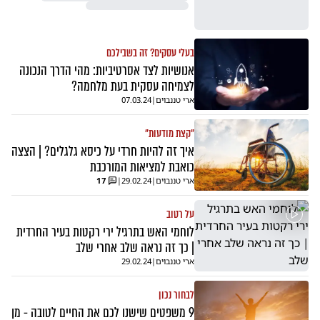
בעלי עסקים? זה בשבילכם
אנושיות לצד אסרטיביות: מהי הדרך הנכונה
לצמיחה עסקית בעת מלחמה?
ארי טננבוים
|
07.03.24
"קצת מודעות"
איך זה להיות חרדי על כיסא גלגלים? | הצצה
כואבת למציאות המורכבת
ארי טננבוים
|
29.02.24
|
17
על רטוב
לוחמי האש בתרגיל ירי רקטות בעיר החרדית
| כך זה נראה שלב אחרי שלב
ארי טננבוים
|
29.02.24
לבחור נכון
9 משפטים שישנו לכם את החיים לטובה - מן