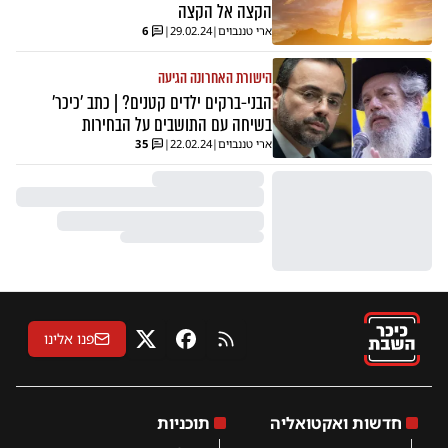
הקצה אל הקצה
ארי טננבוים
|
29.02.24
|
6
הישורת האחרונה הגיעה
הבני-ברקים ילדים קטנים? | כתב 'כיכר'
בשיחה עם התושבים על הבחירות
ארי טננבוים
|
22.02.24
|
35
פנו אלינו
RSS
פייסבוק
X
חדשות ואקטואליה
תוכניות