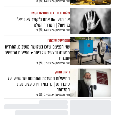
ארי טננבוים
|
14.03.24
|
8
שלום בבית - כבר מתחילת הקשר
איך תדעו אם אתם ב"קשר לא בריא"
בזוגיות? | המדריך המלא
ארי טננבוים
|
14.03.24
|
9
המפתיעים שנבחרו
שני הנציגים שזכו בשלושה מושבים, החרדית
מרעננה והצעיר של ביתר • הנציגים החדשים
שנבחרו
ארי טננבוים
|
07.03.24
|
7
ריאיון מרתק
התייעלות המערכת והתמונות שהשפיעו על
סרבן הגט | כך בתי הדין פועלים בעת
המלחמה
ארי טננבוים
|
07.03.24
|
9