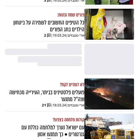
ארי טננבוים
|
19.03.24
|
3
פורים שמח ובטוח:
כל הטיפים החשובים לשמירה על ביטחון
הילדים בחג הפורים
ארי טננבוים
|
19.03.24
|
2
לא לומדים לקח?
פועלים פלסטינים בביתר, העירייה מכחישה
וצה"ל מתנער
ארי טננבוים
|
18.03.24
|
21
קולות מלחמה בצפון?
עם ישראל נערך למלחמה כוללת עם
גנרטורים • כך תמנעו אסון