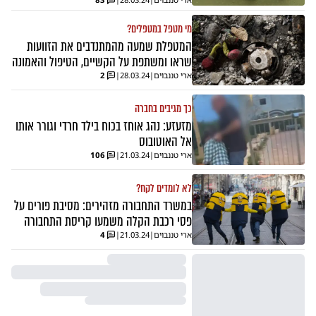
מי מטפל במטפלים?
המטפלת שמעה מהמתנדבים את הזוועות
שראו ומשתפת על הקשיים, הטיפול והאמונה
ארי טננבוים
|
28.03.24
|
2
כך מגיבים בחברה
מזעזע: נהג אוחז בכוח בילד חרדי וגורר אותו
אל האוטובוס
ארי טננבוים
|
21.03.24
|
106
לא לומדים לקח?
במשרד התחבורה מזהירים: מסיבת פורים על
פסי רכבת הקלה משמעו קריסת התחבורה
ארי טננבוים
|
21.03.24
|
4