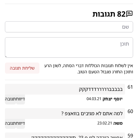
82
תגובות
אין לשלוח תגובות הכוללות דברי הסתה, לשון הרע
שליחת תגובה
ותוכן החורג מגבול הטעם הטוב.
61
בבבבברררררדדדקקק

יוסף יצחק
דיווח
תגובה
04.03.21
60
למה אתם לא מגיבים בוואצפ ?
משה
דיווח
תגובה
23.02.21
59
אפשר הורדה למ.פ.3?  חזקקקקקקקקקקקקק