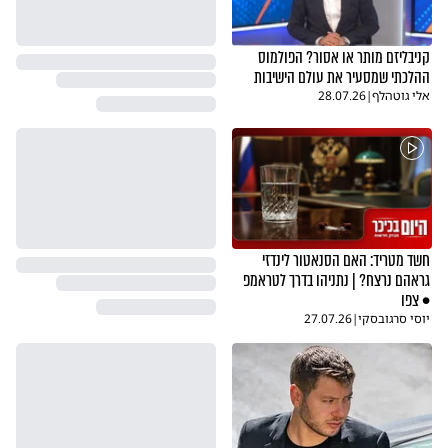
קניבליזם מותר או אסור? הפולמוס
ההלכתי שמסעיר את עולם הישיבות
אלי גוטהלף
|
28.07.26
חשד מטריד: האם הסנאטור לינדזי
גראהם נרצח? | נתניהו בדרך לטראמפ
• צפו
יוסי סרגובסקי
|
27.07.26