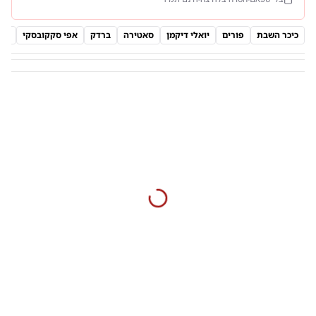
כיכר השבת
פורים
יואלי דיקמן
סאטירה
ברדק
אפי סקקובסקי
מני