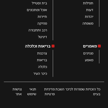
תפילות
בית וסטייל
דעות
אוכל ומתכונים
יהדות
תיירות
משפחה
מוזיקה
רכב ותחבורה
דיגיטל
מאמרים
בריאות וכלכלה
מגזינים
צרכנות
מאמע
בריאות
כלכלה
כיכר העיר
כל הזכויות שמורות לכיכר השבת
מדיניות
תנאי
נגישות
בע״מ
פרטיות
שימוש
אתר