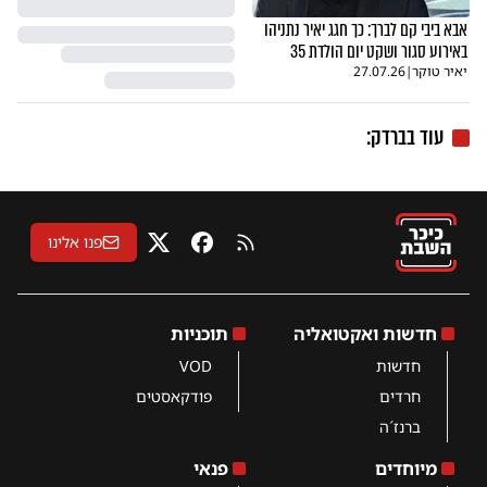
אבא ביבי קם לברך: כך חגג יאיר נתניהו
באירוע סגור ושקט יום הולדת 35
יאיר טוקר
|
27.07.26
עוד בברדק:
פנו אלינו
RSS
פייסבוק
X
חדשות ואקטואליה
תוכניות
חדשות
VOD
חרדים
פודקאסטים
ברנז´ה
מיוחדים
פנאי