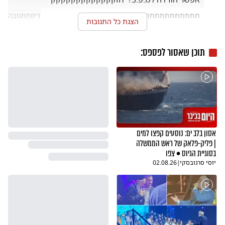
חחחחחחחחחחחחחחח
דיווח
תגובה
21.02.21
הצגת כל התגובות
תוכן שאסור לפספס:
אסון בלב ים: נוסעים קפצו למים
| פליק-פלאק של ראש הממשלה
בסוגיית הגיוס • צפו
יוסי סרגובסקי
|
02.08.26