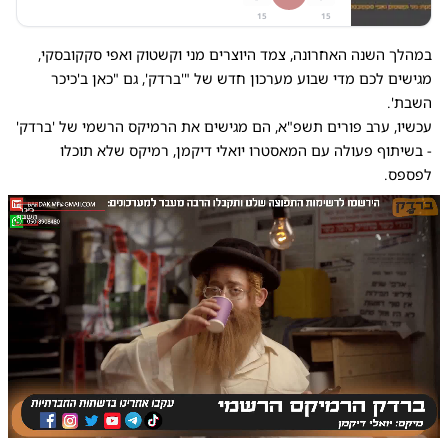
15
15
במהלך השנה האחרונה, צמד היוצרים מני וקשטוק ואפי סקקובסקי,
מגישים לכם מדי שבוע מערכון חדש של
"'ברדק'
, גם
"כאן ב'כיכר
השבת'
.
עכשיו, ערב פורים תשפ"א, הם מגישים את הרמיקס הרשמי של 'ברדק'
- בשיתוף פעולה עם המאסטרו יואלי דיקמן, רמיקס שלא תוכלו
לפספס.
0:00
/
4:19
10
10