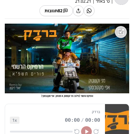
|
ט' באדר
|
21.02.21
82
תגובות
הרמיקס הרשמי
(
צילום: מני וקשטוק • משחק: אפי סקקובסקי
)
ברדק
1
x
00:00
/
00:00