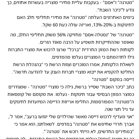
"מטרנה" ו"אסם" - בעקבות עליית מחירי מוצריה בעשרות אחוזים, כך
נודע ל"כיכר השבת".
בימים האחרונים העלתה "מטרנה" את מחירי תחליפי חלב האם
לתינוקות ב-20%-13%, ואריזה עולה כעת 60 שקל.
"מטרנה" של "נסטלה-אסם" מחזיקה 56% משוק תחליפי החלב, מה
שאומר שההתייקרות תשפיע על הרבה מאוד הורים.
לקוחות רשת המזון החרדית "ברכל" שרצו לרכוש את מוצרי החברות
גילו לתדהמתם כי המוצרים נעלמו מהמדפים.
לשאלת הלקוחות, אמרו המוכרים וצוות הרשת כי "בהנהלת הרשת
החליטו להקפיא את ייבוא מוצרי חברות הענק עד להודעה חדשה".
דייסה במקום "מטרנה"
כתב "כיכר השבת" שסייר ברשת, גילה כי מוצרי "מטרנה" - שמגודרים
כמוצר המזון הבסיסי עבור תינוקות - נעלמו. את מקומם של קופסאות
ה"מטרנה" המפורסמות, החליפו אריזות הדייסה המיועדות לתינוקים
עד גיל חצי שנה.
"אני מעדיף לרכוש דייסה מאשר שהילדים שלי יגוועו ברעב", אמר ל´,
אברך חרדי שחיפש את "מטרנה" במדפים. לשאלתנו, הוא אמר כי
"במחירים החדשים, לא הייתי רוכש את ´מטרנה´".
כך גם מוצרי "אסם" נעלמו מהמדפים של הרשת החרדית - לה סניפים