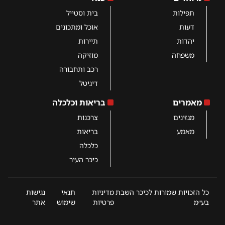
תפילות
בית וסטייל
דעות
אוכל ומתכונים
יהדות
תיירות
משפחה
מוזיקה
רכב ותחבורה
דיגיטל
מאמרים
בריאות וכלכלה
מגזינים
צרכנות
מאמע
בריאות
כלכלה
כיכר העיר
כל הזכויות שמורות לכיכר השבת
מדיניות
תנאי
נגישות
בע״מ
פרטיות
שימוש
אתר