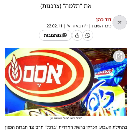
את "תלמה" (צרכנות)
דוד כהן
דכ
כיכר השבת
|
י"ח באדר א'
|
22.02.11
32
תגובות
"תלמה" במדפי "אסם", היום
(
דוד כהן
)
בתחילת השבוע, הכריזו ברשת החרדית "ברכל" חרם נגד חברות המזון