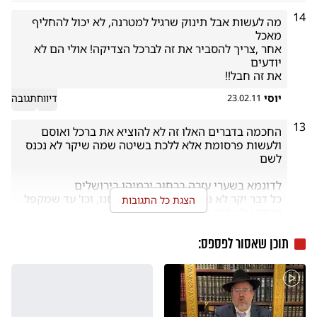
14
מה לעשות אבל תינוק שרגיל למטרנה, לא יכול להחליף 
אחר ,צריך להסביר את זה לברכל הצדיקה! אולי הם לא 
את זה חבל!!

יוסי
דיווח
תגובה
23.02.11
13
החכמה בדברים האלו זה לא להוציא את ברכל ואוסם 
ולעשות פרסומת אלא ללכת בשיטה שמה שיקר לא נכנס 
כל דבר יקר לא נכס לשם כגון: אוסם, סנו, וכו' עד שמקפל 
הצגת כל התגובות
אותם על ארבע וזה חבל"ז
זלמי
דיווח
תגובה
23.02.11
תוכן שאסור לפספס:
12
(נשלח באמצעות כיכר השבת בסלולרי)