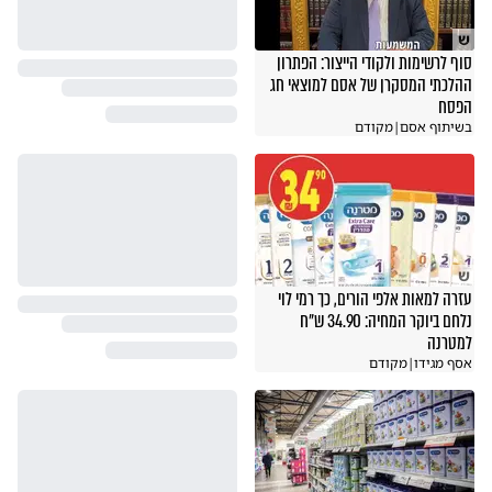
אבי
דיווח
תגובה
23.02.11
ש
סוף לרשימות ולקודי הייצור: הפתרון
ההלכתי המסקרן של אסם למוצאי חג
הפסח
בשיתוף אסם
|
מקודם
ש
עזרה למאות אלפי הורים, כך רמי לוי
נלחם ביוקר המחיה: 34.90 ש"ח
למטרנה
אסף מגידו
|
מקודם