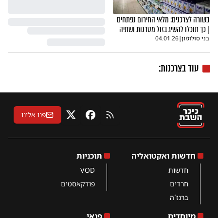
בשורה לצרכנים: מלאי החירום נפתחים
| כך תוכלו להשיג בזול מטרנות ושתיה
בני סולומון
|
04.01.26
עוד בצרכנות:
פנו אלינו
RSS
פייסבוק
X
חדשות ואקטואליה
תוכניות
חדשות
VOD
חרדים
פודקאסטים
ברנז´ה
מיוחדים
פנאי