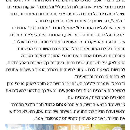
רבים ברחבי הארץ. את חבילות ה"ביסלי" וה"במבה", אבקות המרקים
ושלל המוצרים של החברה - תפסו אריזות החברות המתחרות, כמו
"תלמה", כפי שניתן לראות בתצלום המצורף לכתבה.
מי אחראי לעליית המחירים? אתמול מסרה "מטרנה" כי "המחירים
נקבעים על-ידי רשתות השיווק. אכן, באחרונה הייתה עליית מחירים
אשר נובעת מהתייקרות משמעותית במחירי חומרי הגלם בעולם".
גורמים בעולם המזון אמרו לכלי-התקשורת השונים כי הרשתות
מסבסדות בעשרות אחוזים את מוצרי המזון לתינוקות מטרנה
וסימילאק, על חשבונם, שנים רבות. בעקבות כך, צעירים בארץ יכולים,
להרשות לעצמם לרכוש מזון לתינוקות במחיר הנמוך בעשרות אחוזים.
לא בזכות היצרנים והיבואנים".
ב"ברכל" אומרים ל"כיכר השבת" כי הרשת לא תוכל לשווק מוצרי מזון
למשפחות אברכים במחירים מופקעים. "בשל כך החלטנו להעלים את
המוצרים מהמדפים", אומרים שם.
מי שעומד בראש הרשת, הוא הרב
מנחם כרמל
חבר ב"דגל התורה"
וראש ועדת הדיור של התנועה. בשיחה שקיימנו עמו, הוא לא הכחיש
את הדיווח. "אני לא מעוניין להתייחס לפרסום", אמר.