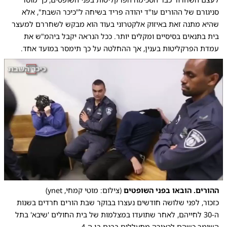
סניגורם של ההורים עו"ד יהודה פריד בשיחה ל"כיכר השבת", אלא
שהיא מתנה זאת באיזוק אלקטרוני בעוד הוא מבקש לשחררם למעצר
בית בתנאים בסיסיים ומקלים יותר. ככל הנראה יקבל ביהמ"ש את
עמדת הפרקליטות בענין, אך ההחלטה על כך תימסר במועד אחד.
0:00
/
0:10
10
10
ההורים. הובאו בפני השופטים
(צילום: מוטי קמחי, ynet)
כזכור, לפני שלושה חודשים נעצרו בבוקר שבת הורים חרדים בשנות
ה-30 לחייהם, לאחר שתועדו במצלמות של בית החולים 'שיבא' בתל
השומר כשהם לכאורה מתעללים בבנם בן ה-4.