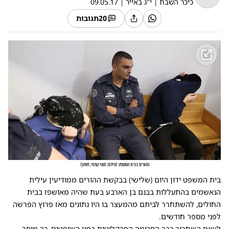
כיכר השבת
|
י"ג באייר
|
09.05.17
20
תגובות
ההורים בבית המשפט
(
צילום: מוטי קמחי, ynet
)
בית המשפט ידון היום (שלישי) בבקשת ההורים ממודיעין עילית
הנאשמים בהתעללות בבנם בן הארבע בעת שהיה מאושפז בבית
החולים, להשתחרר לביתם מהמעצר בו היו נתונים מאז פרוץ הפרשה
לפני מספר חודשים.
לעצם השחרור כבר הסכימה הפרקליטות בפני השופטים, כך מוסר