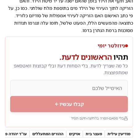
האב תקף את הילד בזמן שהאם ישנה על יד מיטת הילד. והאם
הזריקה לתוך העירוי של הילד מים בתוספת מלח שולחני. כמו כן, על
פי כתב האישום האם הזריקה לעירוי אמפולות של סודיום כלוריד.
כתוצאה מהמעשים הללו, הפעוט שלשל, חומו עלה ונגרמו תנודות
מסוכנות ברמת הנתרן בדמו.
ניוזלטר יומי
תהיו
הראשונים לדעת.
כל מה שצריך לדעת. בלי הסחות דעת ובלי קבוצות וואטסאפ
שמתפוצצות.
קבלו עכשיו
בלי ספאם
הסרה בלחיצה
חינם תמיד
מודיעין עילית
מעצר בית
אזיקים
ההורים המתעללים
עו"ד יהודה פריד