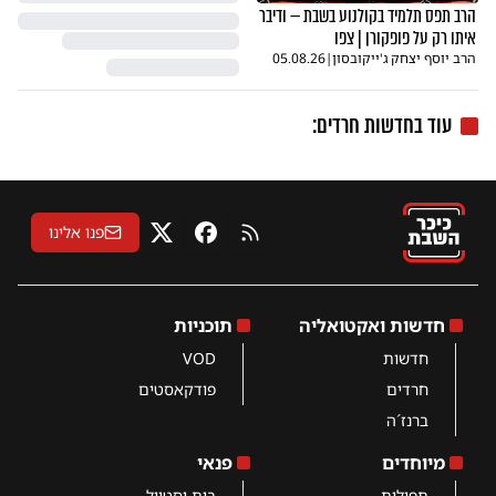
הרב תפס תלמיד בקולנוע בשבת — ודיבר
איתו רק על פופקורן | צפו
הרב יוסף יצחק ג'ייקובסון
|
05.08.26
עוד בחדשות חרדים:
פנו אלינו
RSS
פייסבוק
X
חדשות ואקטואליה
תוכניות
חדשות
VOD
חרדים
פודקאסטים
ברנז´ה
מיוחדים
פנאי
תפילות
בית וסטייל