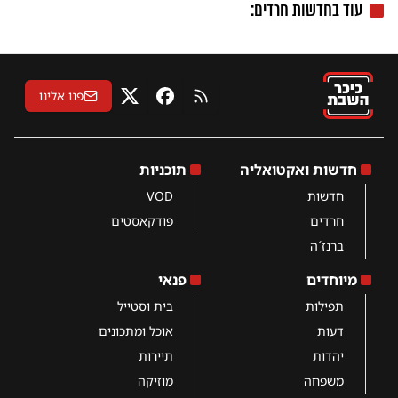
עוד בחדשות חרדים:
פנו אלינו
RSS
פייסבוק
X
חדשות ואקטואליה
תוכניות
חדשות
VOD
חרדים
פודקאסטים
ברנז´ה
מיוחדים
פנאי
תפילות
בית וסטייל
דעות
אוכל ומתכונים
יהדות
תיירות
משפחה
מוזיקה