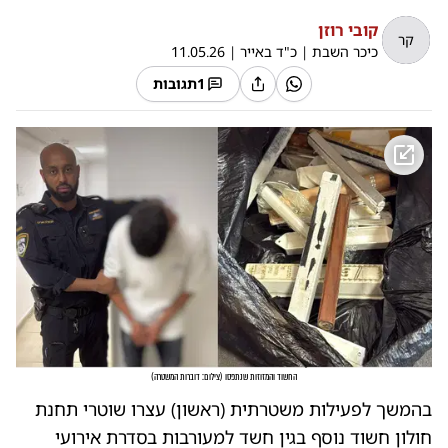
קובי רוזן
קר
כיכר השבת
|
כ"ד באייר
|
11.05.26
1
תגובות
החשוד והמזוזות שנתפסו
(
צילום: דוברות המשטרה
)
בהמשך לפעילות משטרתית (ראשון) עצרו שוטרי תחנת
חולון חשוד נוסף בגין חשד למעורבות בסדרת אירועי