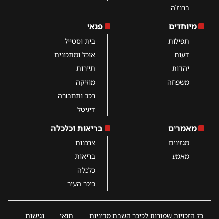
ברנז´ה
מיוחדים
פנאי
תפילות
בית וסטייל
דעות
אוכל ומתכונים
יהדות
תיירות
משפחה
מוזיקה
רכב ותחבורה
דיגיטל
מאמרים
בריאות וכלכלה
מגזינים
צרכנות
מאמע
בריאות
כלכלה
כיכר העיר
כל הזכויות שמורות לכיכר השבת
מדיניות
תנאי
נגישות