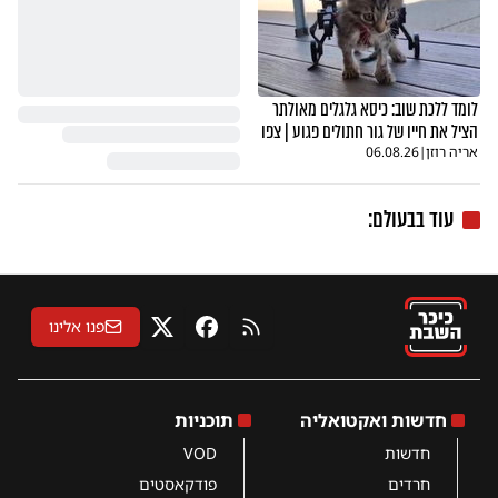
לומד ללכת שוב: כיסא גלגלים מאולתר
הציל את חייו של גור חתולים פגוע | צפו
אריה רוזן
|
06.08.26
עוד בבעולם:
פנו אלינו
RSS
פייסבוק
X
חדשות ואקטואליה
תוכניות
חדשות
VOD
חרדים
פודקאסטים