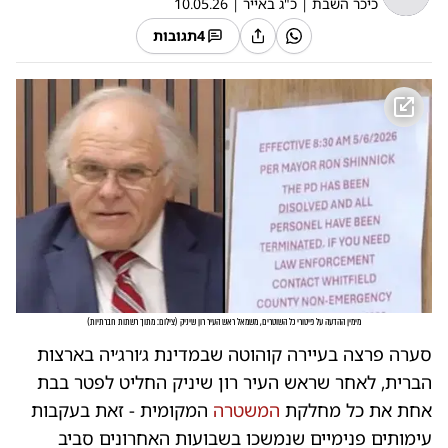
כיכר השבת
|
כ"ג באייר
|
10.05.26
4
תגובות
מימין ההדעה על פיטורי כל השוטרים, משמאל ראש העיר רון שיניק
(
צילום: מתוך רשתות חברתיות
)
סערה פרצה בעיירה קוהוטה שבמדינת ג׳ורג׳יה בארצות
הברית, לאחר שראש העיר רון שיניק החליט לפטר בבת
אחת את כל מחלקת
המשטרה
המקומית - זאת בעקבות
עימותים פנימיים שנמשכו בשבועות האחרונים סביב