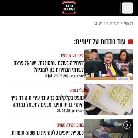
לג לתוכן הראשי
תפריט
ראשי
תגיות
זיופים
עוד כתבות על
זיופים
:
לא יודע להספיד
'היחידה בעולם שמסוגלת': ישראל פרצה
לשרתי הבחירות בקולומביה?
יוסי נכטיגל
|
23.06.26
|
2
בלי בושה
נתפס בקלקלתו: כך עובד עיריית טירה זייף
היתרי בנייה וחיבר מבנים לחשמל במרמה
קובי רוזן
|
28.05.26
בתום חקירה סמויה
כנופיית זיופים פלסטינית נחשפה: תעודות