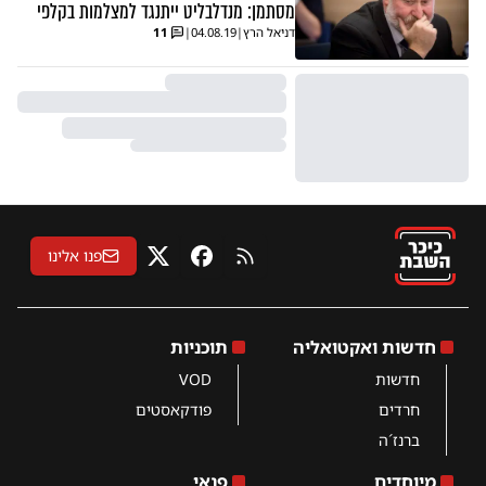
מסתמן: מנדלבליט ייתנגד למצלמות בקלפי
דניאל הרץ
|
04.08.19
|
11
פנו אלינו
RSS
פייסבוק
X
חדשות ואקטואליה
תוכניות
חדשות
VOD
חרדים
פודקאסטים
ברנז´ה
מיוחדים
פנאי