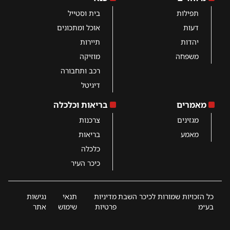
תפילות
בית וסטייל
דעות
אוכל ומתכונים
יהדות
תיירות
משפחה
מוזיקה
רכב ותחבורה
דיגיטל
מאמרים
בריאות וכלכלה
מגזינים
צרכנות
מאמע
בריאות
כלכלה
כיכר העיר
כל הזכויות שמורות לכיכר השבת
מדיניות
תנאי
נגישות
בע״מ
פרטיות
שימוש
אתר