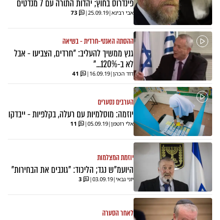
פינדרוס בחוץ; יהדות התורה עם 7 מנדטים
אבי רבינא
|
25.09.19
|
73
ההסתה האנטי-חרדית - בשיאה
גנץ ממשיך להעליב: "חרדים, הצביעו - אבל
לא ב-120%..."
דוד הכהן
|
16.09.19
|
41
הערבים נסערים
יוזמה: מוסלמיות עם רעלה, בקלפיות - ייבדקו
אלי רוטמן
|
05.09.19
|
11
יוזמת המצלמות
היועמ"ש נגד; הליכוד: "גונבים את הבחירות"
יוני גבאי
|
03.09.19
|
3
לאחר הסערה