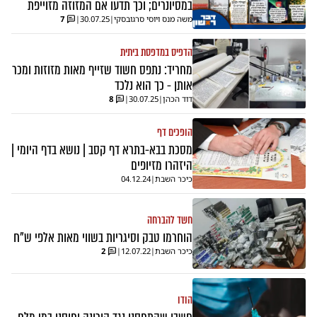
במסיונרים; וכך תדעו אם המזוזה מזוייפת
משה מנס ויוסי סרגובסקי
|
30.07.25
|
7
הדפיס במדפסת ביתית
מחריד: נתפס חשוד שזייף מאות מזוזות ומכר
אותן - כך הוא נלכד
דוד הכהן
|
30.07.25
|
8
הופכים דף
מסכת בבא-בתרא דף קסב | נושא בדף היומי |
היזהרו מזיופים
כיכר השבת
|
04.12.24
חשד להברחה
הוחרמו טבק וסיגריות בשווי מאות אלפי ש"ח
כיכר השבת
|
12.07.22
|
2
הודו