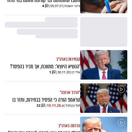
חשבו שהתחסנו נגד קורונה וחוסנו במי מלח
כיכר השבת
|
05.07.21
|
4
הבחירות בארה"ב
'הנשיא היוצא': מתווכח, אך מכיר בהפסד?
אלי דן
|
30.11.20
|
1
"הדרך ארוכה"
טראמפ הודה כי הפסיד בבחירות, וחזר בו
יוסי נכטיגל
|
ע.
15.11.20
|
32
הדרמה בארה"ב