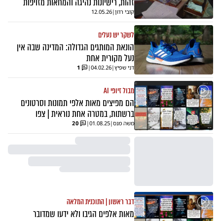
זהות, רישיונות נהיגה והמחאות מזויפות
קובי רוזן
|
12.05.26
לשקר יש נעלים
הונאת המותגים הגדולה: המדינה שבה אין
נעל מקורית אחת
דני שפיץ
|
04.02.26
|
1
מבול זיופי AI
הם מפיצים מאות אלפי תמונות וסרטונים
ברשתות, במטרה אחת נוראית | צפו
משה מנס
|
01.08.25
|
20
דבר ראשון | התוכנית המלאה
מאות אלפים הגיבו ולא ידעו שמדובר