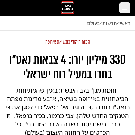
לג לתוכן הראשי
תפריט
ראשי
<
חדשות
<
בעולם
המוח היהודי כובש את אירופה
330 מיליון יורו: 4 צבאות נאט"ו
בחרו במעיל רוח ישראלי
"חומת מגן" בלב היבשת: בזמן שהמתיחות
הביטחונית באירופה בשיאה, ארבע מדינות מפתח
בנאט"ו בחרו בטכנולוגיה של 'רפאל' כדי למגן את צי
הטנקים החדש שלהן. צבי מרמור, בכיר ברפאל: "זו
כבר דרישת יסוד בשדה הקרב המודרני". כל
הפרטים על החוזה העצום (בעולם)