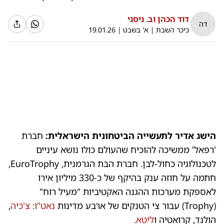
דוד הכהן וב. ניסני
דה
כיכר השבת
|
א' בשבט
|
19.01.26
0:00
/
0:16
10
10
הישג אדיר לתעשייה הביטחונית הישראלית:
חברת
צבא
'רפאל' ממשיכה להוכיח שהעולם כולו נושא עיניים
לטכנולוגיה כחול-לבן. חברת הבת הגרמנית, EuroTrophy,
חתמה על חוזה ענק בהיקף של כ-330 מיליון אירו
לאספקת מערכות ההגנה האקטיביות "מעיל רוח"
(Trophy) עבור צי הטנקים של ארבע מדינות
נאט"ו
:
צ'כיה
,
הולנד, קרואטיה ו
ליטא
.