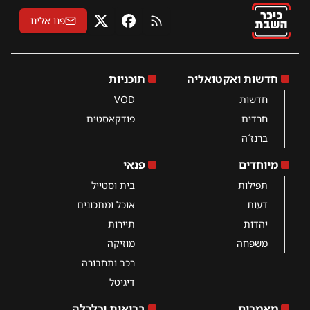
פנו אלינו
RSS
פייסבוק
X
חדשות ואקטואליה
תוכניות
חדשות
VOD
חרדים
פודקאסטים
ברנז´ה
מיוחדים
פנאי
תפילות
בית וסטייל
דעות
אוכל ומתכונים
יהדות
תיירות
משפחה
מוזיקה
רכב ותחבורה
דיגיטל
מאמרים
בריאות וכלכלה