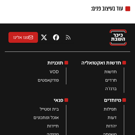
עוד בעיצוב פנים:
פנו אלינו
RSS
פייסבוק
X
חדשות ואקטואליה
תוכניות
חדשות
VOD
חרדים
פודקאסטים
ברנז´ה
מיוחדים
פנאי
תפילות
בית וסטייל
דעות
אוכל ומתכונים
יהדות
תיירות
משפחה
מוזיקה