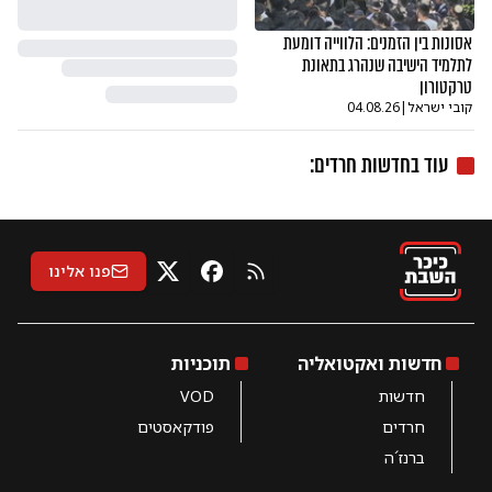
אסונות בין הזמנים: הלווייה דומעת
לתלמיד הישיבה שנהרג בתאונת
טרקטורון
קובי ישראל
|
04.08.26
עוד ב
חדשות חרדים
:
פנו אלינו
RSS
X
פייסבוק
חדשות ואקטואליה
תוכניות
חדשות
VOD
חרדים
פודקאסטים
ברנז´ה