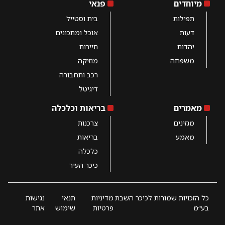
מיוחדים
פנאי
תפילות
בית וסטייל
דעות
אוכל ומתכונים
יהדות
תיירות
משפחה
מוזיקה
רכב ותחבורה
דיגיטל
מאמרים
בריאות וכלכלה
מגזינים
צרכנות
מאמע
בריאות
כלכלה
כיכר העיר
כל הזכויות שמורות לכיכר השבת
מדיניות
תנאי
נגישות
בע״מ
פרטיות
שימוש
אתר