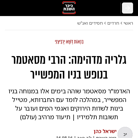
חזרה
ראשי
חרדים
חסידים ואנ"ש
בִּנְאוֹת דֶּשֶׁא יַרְבִּיצֵנִי
גלריה מדהימה: הרבי מסאטמר
בנופש בניו המפשייר
האדמו"ר מסאטמר שוהה בימים אלו במנוחה בניו
המפשייר, במהלכה לומד עם החברותא, מטייל
בינות לשדות הירוקים ואגמי המים ועובר על
תשובות תלמידיו | תיעוד מרהיב (עולם)
ישראל כהן
יכ
כיכר השבת
|
י"ב באב
|
16.08.16