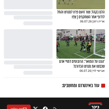
הלם בקהל: שור זועם פרץ למגרש והחל
לרדוף אחר השחקנים | צפו
אריה רוזן
|
06.07.26
'הגנו על התואר': הרובוטים דמויי אדם
שכבשו את מגרש הכדורגל
אבישי לוי
|
06.07.26
עוד באינטרנט ומחשבים:
פנו אלינו