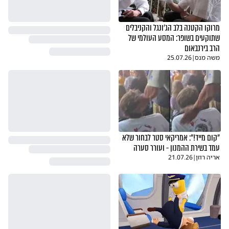
מרוקו הקטנה בלב הג'ונגל והקניבלים
שתוקעים בשופר: המסע העולמי של
הרב בירנבאום
משה מנס
|
25.07.26
"קום מייד!": אמריקאי סטר לבחור שלא
עמד בשירת ההמנון - ועורר סערה
אריה רוזן
|
21.07.26