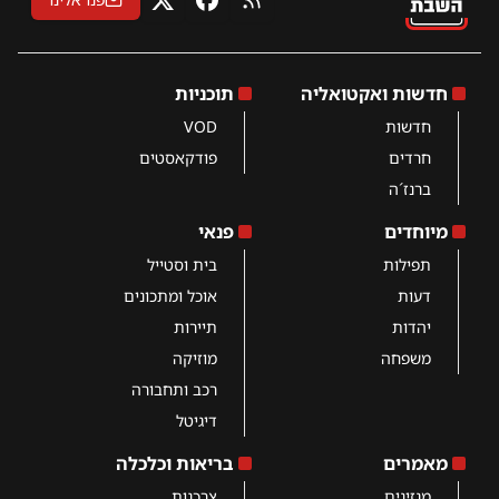
RSS
פייסבוק
X
חדשות ואקטואליה
תוכניות
חדשות
VOD
חרדים
פודקאסטים
ברנז´ה
מיוחדים
פנאי
תפילות
בית וסטייל
דעות
אוכל ומתכונים
יהדות
תיירות
משפחה
מוזיקה
רכב ותחבורה
דיגיטל
מאמרים
בריאות וכלכלה
מגזינים
צרכנות