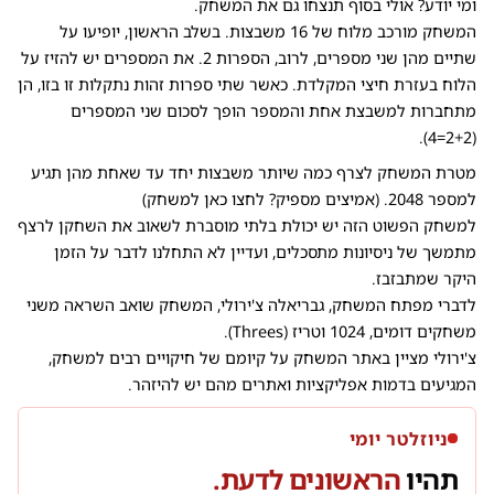
ומי יודע? אולי בסוף תנצחו גם את המשחק.
המשחק מורכב מלוח של 16 משבצות. בשלב הראשון, יופיעו על
שתיים מהן שני מספרים, לרוב, הספרות 2. את המספרים יש להזיז על
הלוח בעזרת חיצי המקלדת. כאשר שתי ספרות זהות נתקלות זו בזו, הן
מתחברות למשבצת אחת והמספר הופך לסכום שני המספרים
(2+2=4).
מטרת המשחק לצרף כמה שיותר משבצות יחד עד שאחת מהן תגיע
למספר 2048. (אמיצים מספיק? לחצו
כאן
למשחק)
למשחק הפשוט הזה יש יכולת בלתי מוסברת לשאוב את השחקן לרצף
מתמשך של ניסיונות מתסכלים, ועדיין לא התחלנו לדבר על הזמן
היקר שמתבזבז.
לדברי מפתח המשחק, גבריאלה צ'ירולי, המשחק שואב השראה משני
משחקים דומים, 1024 וטריז (Threes).
צ'ירולי מציין באתר המשחק על קיומם של חיקויים רבים למשחק,
המגיעים בדמות אפליקציות ואתרים מהם יש להיזהר.
ניוזלטר יומי
תהיו
הראשונים לדעת.