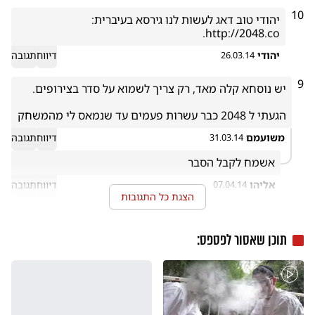
10
http://2048.co.
יהודי
דיווח
תגובה
26.03.14
9
הגעתי ל 2048 כבר עשרות פעמים עד שנמאס לי מהמשחק
משועמם
דיווח
תגובה
31.03.14
אשמח לקבל הסבר

אליהו
דיווח
תגובה
07.04.14
הצגת כל התגובות
8
מי שם אינרטנט מוגן מוגן גם מזה
תוכן שאסור לפספס:
משה אבתן
דיווח
תגובה
18.03.14