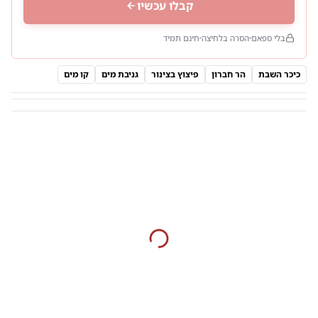
קבלו עכשיו
בלי ספאם
הסרה בלחיצה
חינם תמיד
כיכר השבת
הר חברון
פיצוץ בצינור
גניבת מים
קו מים