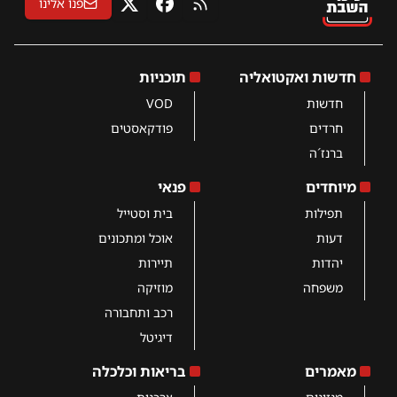
פנו אלינו
RSS
פייסבוק
X
חדשות ואקטואליה
תוכניות
חדשות
VOD
חרדים
פודקאסטים
ברנז´ה
מיוחדים
פנאי
תפילות
בית וסטייל
דעות
אוכל ומתכונים
יהדות
תיירות
משפחה
מוזיקה
רכב ותחבורה
דיגיטל
מאמרים
בריאות וכלכלה