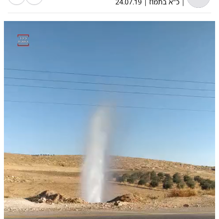
|
כ"א בתמוז
|
24.07.19