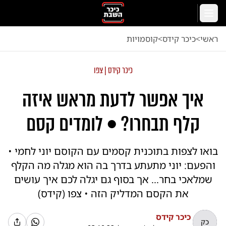
לג לתוכן הראשי
תפריט
ראשי
<
כיכר קידס
<
קוסמויות
כיכר קידס | צפו
איך אפשר לדעת מראש איזה
קלף תבחרו? • לומדים קסם
בואו לצפות בתוכנית קסמים עם הקוסם יוני לחמי •
והפעם: יוני מתעתע בדרך בה הוא מגלה מה הקלף
שמלאכי בחר... אך בסוף גם יגלה לכם איך עושים
את הקסם המדליק הזה • צפו (קידס)
כיכר קידס
כק