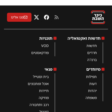
פנו אלינו
RSS
פייסבוק
X
חדשות ואקטואליה
תוכניות
חדשות
VOD
חרדים
פודקאסטים
ברנז´ה
מיוחדים
פנאי
תפילות
בית וסטייל
דעות
אוכל ומתכונים
יהדות
תיירות
משפחה
מוזיקה
רכב ותחבורה
דיגיטל