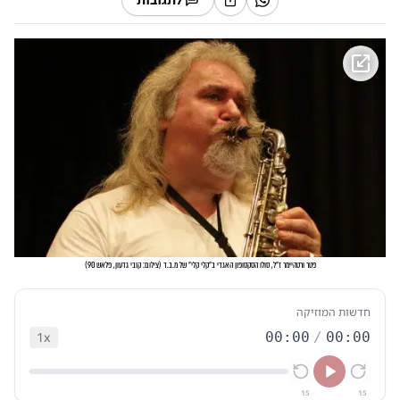
פטר ורטהיימר ז"ל, סולו הסקסופון האגדי ב"קלי קלי" של מ.ב.ד
(
צילום: קובי גדעון, פלאש 90
)
חדשות המוזיקה
1
x
00:00
/
00:00
15
15