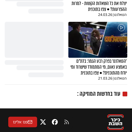
יצלח את כל השאלות הקשות - למרות
ההפרעות? • צפו בתוכנית
הטאלנט
|
24.03.26
'הטאלנט' בפרק רבע הגמר: בלת"ם
באמצע נאום, מי המתמודד שישרוד ומי
יודח מהתוכנית? • צפו בתוכנית
הטאלנט
|
21.03.26
עוד בחדשות המוזיקה :
פנו אלינו
RSS
פייסבוק
X