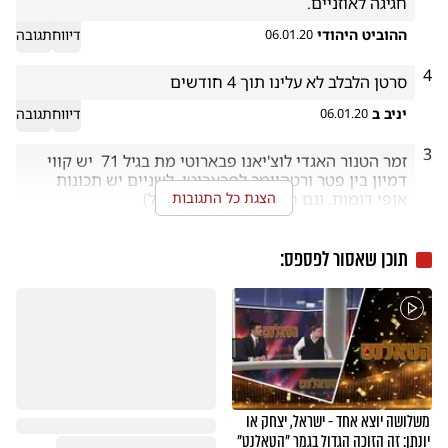
חגיגה לאוזניים.
ההוביט היהודי
דיווח
תגובה
06.01.20
4
סרטן הלבלב לא עלינו תוך 4 חודשים
יניב ב
דיווח
תגובה
06.01.20
3
זמר הטנור האגדי לוצ'יאנו פבארוטי מת בגיל 71  יש קווי 
דמיון בין פטר ורטהיימר לפבארוטי. לשניים יש תכונות 
הצגת כל התגובות
תוכן שאסור לפספס:
R/.M
דיווח
תגובה
06.01.20
משלושה יוצא אחד - ישראל, יצחק או
יונתן: זה הזוכה הגדול בגמר "הטאלנט"