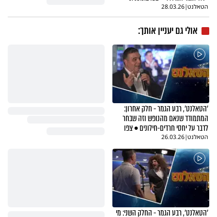
הטאלנט
|
28.03.26
אולי גם יעניין אותך:
'הטאלנט', רבע הגמר - חלק אחרון:
המתמודד שנאם מהנופש וזה שבחר
לדבר על יחסי חרדים-חילונים • צפו
הטאלנט
|
26.03.26
'הטאלנט', רבע הגמר - החלק השני: מי