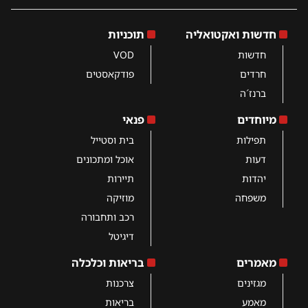
חדשות ואקטואליה
תוכניות
חדשות
VOD
חרדים
פודקאסטים
ברנז´ה
מיוחדים
פנאי
תפילות
בית וסטייל
דעות
אוכל ומתכונים
יהדות
תיירות
משפחה
מוזיקה
רכב ותחבורה
דיגיטל
מאמרים
בריאות וכלכלה
מגזינים
צרכנות
מאמע
בריאות