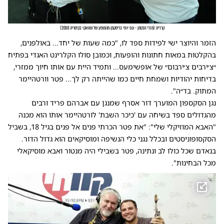
קרדיט
(
מנדי הכטמן - עם יוחי בריסקמן מהמופע של שוואקי בקיסריה 2010
)
הזמר והיוצר ישי לפידות ספד לו, "כמה שעות של יחד... באולפנים,
בהקלטות במאות חתונות והופעות, וכמובן סולו הקלרינט האגדי בפתיח
״צ׳ירבים צ׳ירבום״ של אופשימעס... ותמיד היית עם אותו חיוך ממזרי,
בדיחות יהודיות ושמחת חיים כמו שהייתה רק לך... פטר וורטהיימר
המתוק. בד״ה".
נגן הסקספון המוערך דור אסרף שמנגן עם אברהם פריד ורבים
מהגדולים ספד בשיחה עם 'כיכר השבת' לורטהיימר אותו הוא מכנה
"האבא המוזיקלי שלי": "את פטר הכרתי פנים אל פנים בגיל 18, בשביל
הסקסופוניסטים ובכלל נגני כלי הנשיפה ומוסיקאים הוא גדול הדור.
בנאדם שכל כולו לב ונתינה, פטר בשבילי היה מנטור ואבא מוסיקאלי
מכל הבחינות".