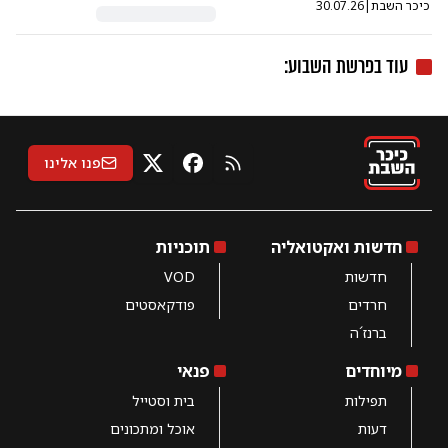
כיכר השבת
|
30.07.26
עוד ב
פרשת השבוע
:
פנו אלינו
RSS
X
פייסבוק
חדשות ואקטואליה
תוכניות
חדשות
VOD
חרדים
פודקאסטים
ברנז´ה
מיוחדים
פנאי
תפילות
בית וסטייל
דעות
אוכל ומתכונים