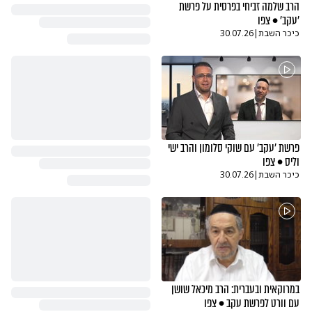
הרב שלמה זביחי בפרסית על פרשת
'עקב' • צפו
כיכר השבת
|
30.07.26
פרשת 'עקב' עם שוקי סלומון והרב ישי
וליס • צפו
כיכר השבת
|
30.07.26
במרוקאית ובעברית: הרב מיכאל שושן
עם וורט לפרשת עקב • צפו