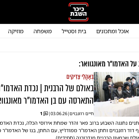
אוכל ומתכונים
בית וסטייל
משפחה
מוזיקה
 על
האדמו"ר מאונגוואר
:
בְּאָהֳלֵי צַדִּיקִים
באולם של הרבנית | נכדת האדמו"ר
התארסה עם בן האדמו"ר מאונגווא
חיים רוזנבוים
|
03.06.26
|
1
נים נחגגה השבוע ברוב פאר והדר שמחת אירוסי הכלה, נכדת האדמו"
ף דוד רוזנבוים וחתן האדמו"ר ממודז'יץ, עם החתן, בנו של האדמו"ר מ
לם שבמעון הרבנית מנדבורנה (חסידים)