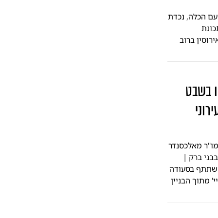
עם הכלה, נכדת
כונת
רוסין ברוב
ו בשבט
רוני
ו"ר מאלכסנדר
בני ברק |
להשתתף בסעודה
' מתוך הבניין