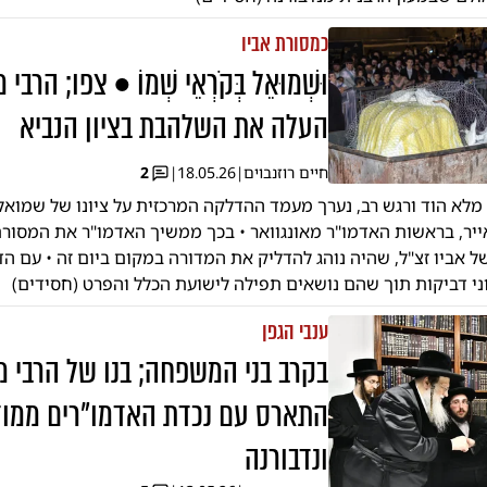
כמסורת אביו
וּשְׁמוּאֵל בְּקֹרְאֵי שְׁמוֹ • צפו; הרב
העלה את השלהבת בציון הנביא
חיים רוזנבוים
|
18.05.26
|
2
לא הוד ורגש רב, נערך מעמד ההדלקה המרכזית על ציונו של שמואל 
ייר, בראשות האדמו"ר מאונגוואר • בכך ממשיך האדמו"ר את המסו
של אביו זצ"ל, שהיה נוהג להדליק את המדורה במקום ביום זה • עם 
ני דביקות תוך שהם נושאים תפילה לישועת הכלל והפרט (חסידים)
ענבי הגפן
בקרב בני המשפחה; בנו של הרבי מ
התארס עם נכדת האדמו"רים ממודז
ונדבורנה