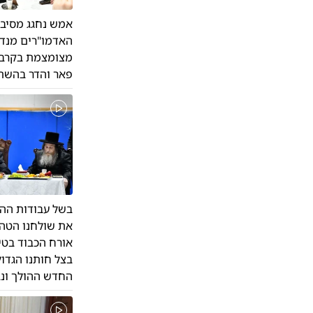
אמש נחגג מסיבת
האדמו"רים מנדבו
מצומצמת בקרב ב
פאר והדר בהשת
בשל עבודות ההר
את שולחנו הטהו
אורח הכבוד בטי
בצל חותנו הגדו
החדש ההולך ונב