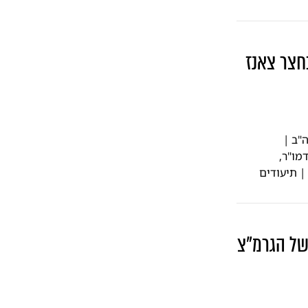
חצר צאנז
"ב |
מו"ר,
| תיעודים
של הגרמ"צ