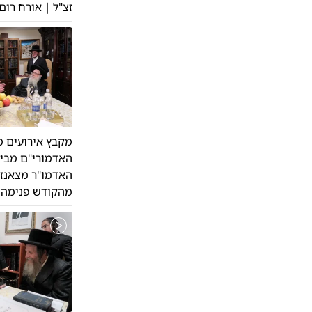
זצ"ל | אורח רו
מקבץ אירועים מ
האדמורי"ם מביאל
האדמו"ר מצאנז ז
מהקודש פנימה (