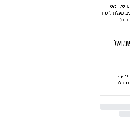
נו של ראש
יב מעלת לימוד
דים)
שמואל
הדלקה
 מגבלות