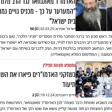
האדמו"ר מאונגוואר נגד הרב מלמד
"המערער על כך - מכניס גויים גמו
בית ישראל"
ישראל שפירא
|
02.03.25
|
50
, ראש מכון הר ברכה ומחבר סדרת הספרים "פניני הלכה", טען ב'כנס 
 מהונגריה רוב הרבנים הורו לגייר, גם כשידעו שכנראה לא ישמרו אור
ואר, הנחשב למומחה בהלכות גירות, הגיב לדברים בשיחה עם ישראל 
טענה | הפולמוס המלא (אקטואליה)
ומשפע מצוות תפילין
כשזקני האדמו"רים פיארו את השמ
תיעוד
חיים רוזנבוים
|
19.12.24
|
2
גה השבוע שמחת ה'בר מצווה' לבן האדמו"ר מאונגוואר, התרגשות מי
חתן המצוות הבחור מנשה קליין נושא את שמו הק' של האדמו"ר הקו