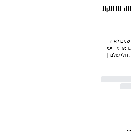
יחה מרתקת
 שנים לאחר שעולם התורה באמריקה סער בעקבות פולמוס העירוב בברוקלין, ו-39 שנים לאחר
ואר מודיעין
דולי עולם |