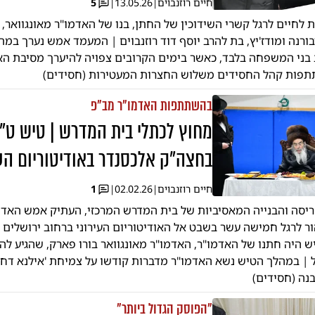
חיים רוזנבוים
|
13.05.26
|
5
 לחיים לרגל קשרי השידוכין של החתן, בנו של האדמו"ר מאונגוואר, 
רנה ומודז'יץ, בת להרב יוסף דוד רוזנבוים | המעמד אמש נערך במת
ני המשפחה בלבד, כאשר בימים הקרובים צפויה להיערך מסיבת האי
תפות קהל החסידים משלוש החצרות המעטירות (חסידים)
בהשתתפות האדמו"ר מב"פ
מחוץ לכתלי בית המדרש | טיש ט"
בחצה"ק אלכסנדר באודיטוריום העי
חיים רוזנבוים
|
02.02.26
|
1
יסה והבנייה המאסיביות של בית המדרש המרכזי, העתיק אמש האדמ
ר לרגל חמישה עשר בשבט אל האודיטוריום העירוני ברחוב ירושלים ב
ש היה חתנו של האדמו"ר, האדמו"ר מאונגוואר בורו פארק, שהגיע 
ל | במהלך הטיש נשא האדמו"ר מדברות קודשו על צמיחת 'אילנא דחיי
נה (חסידים)
"הפוסק הגדול ביותר"