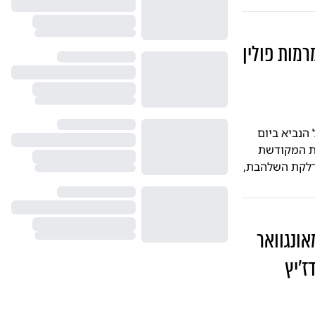
י מרמות פולין
הנביא ביום
רת המקודשת
הדלקת השלהבת,
אונגוואר
'יץ