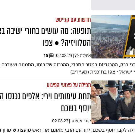
חדשות עם קנייטש
תופעה: מה עושים בחורי ישיבה בא
הטלוויזיה? • צפו
איצלה כץ
|
02.08.23
|
15
בני ברק, הטרגדיות במגזר החרדי, ההכרזה של בוסו, התמונה שעוררה
 ישראל • צפו בתוכנית (מעייריב)
תפילה על פצועי הפיגוע
תחת עימותים וירי: אלפים נכנסו ה
יוסף בשכם
קובי אטינגר
|
02.08.23
ילה לקבר יוסף בשכם, יחד עם הרבי מאונגוואר, ראש מועצת שומרון 