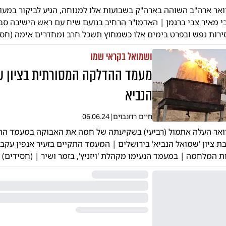
ואר ארה"ב השוהה בארה"ק בשבועות אלו למנוחה, הגיע לביקור במעו
בי מאיר צבי ברגמן | האדמו"ר הרחיב בנועם שיח עם ראש הישיבה סב
רות נפש ובפרט בימים אלו כשמחוץ תשכל חרב ומחדרים אימה (חסי
ושמואל בקראי שמו
מעמד ההדלקה המסורתית בציון 
הנביא
חיים רוזנבוים
|
06.06.24
וואר העלה אתמול (רביעי) בשקיעתה של חמה את האבוקה במעמד ה
 ציון 'שמואל הנביא' בירושלים | המעמד התקיים בזעיר אנפין עקב
המלחמה | במעמד הנעימו מקהלת 'ויזניץ', בזמר ושיר | (חסידים)