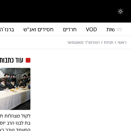
לג לתוכן הראשי
החלפת מצב תצוגה
חדשות
VOD
חרדים
חסידים ואנ"ש
ברנז´ה
ראשי
תגיות
האדמו"ר מאונגוואר
עוד כתבות
לקול מצהלות חת
בת לבנו הרב יוס
המעמד נערך באו