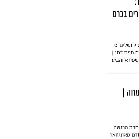
:
רים בכרם
ירושלים' כי
ח חיים דתי |
שפירא והביע
חה |
וחדת הרגשה
דם מאונגוואר