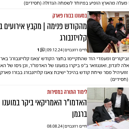
ם מעלה מהארץ הופיע במיוחד לשמחה הגדולה (חסידים)
במעונו בבורו פארק
מהקודש פנימה | מקבץ אירועים ב
קלויזנבורג
חיים רוזנבוים
|
09.12.24
|
1
ביקורים ומעמדי הוד שהתקיימו בחצר הקודש 'צאנז קלויזנבורג' בארה
ה לונדון, ואונגוואר ב"פ ביקרו במעונו של האדמו"ר, וכן גיסו של האד
וועיהיל מסר שיחת קודש בהיכל ישיבת צאנז קלויזנבורג בבורו פארק 
חסידים)
לימוד התורה במסירות
האדמו"ר האמריקאי ביקר במוענו 
ברגמן
חיים רוזנבוים
|
08.08.24