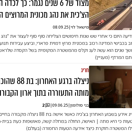
מצוד של 6 שנים נגמר: כך לכ
הצ'כית את נהג מכונית המרוצים ה
מישאל לוי
|
08.09.25
יעה היום כי אחרי שש שנות חיפושים הצליחה סוף סוף לעצור את "נהג
 ושוב בכבישי המדינה רכוב במכונית מרוץ דמוית פרארי, וביצע עבירות תנו
במשך שנים הוא עשה לעג וקלס מהמשטרה המקומית בשל הקסדה שלראש
 תם המרדף (מעניין)
חריג
ניצלה ברגע האחרון: 
מותה התעוררה בתוך ארון הקבורה
בני סולומון
|
09.06.25
|
2
אירוע ביזארי וחריג אירע בשבוע האחרון בצ'כיה כאשר אי
עות כי היא מתה | האישה, החולה במחלה קשה, מאושפזת כעת בבית-
ילו המשטרה חוקרת כיצד אירעה הטעות החמורה (בעולם)