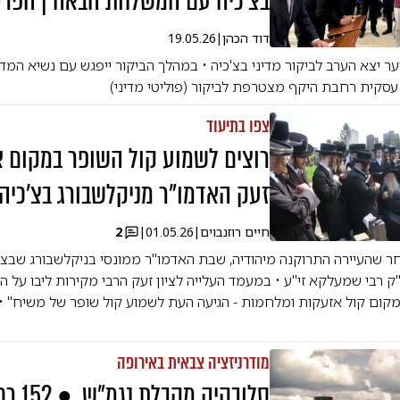
בצ'כיה עם המשלחת הבאה | הפרט
דוד הכהן
|
19.05.26
ער יצא הערב לביקור מדיני בצ'כיה • במהלך הביקור ייפגש עם נשיא המדי
סקית רחבת היקף מצטרפת לביקור (פוליטי מדיני)
צפו בתיעוד
רוצים לשמוע קול השופר במקום א
זעק האדמו"ר מניקלשבורג בצ'כיה
חיים רוזנבוים
|
01.05.26
|
2
 שהעיירה התרוקנה מיהודיה, שבת האדמו"ר ממונסי בניקלשבורג שבצ'כ
"ק רבי שמעלקא זי"ע • במעמד העלייה לציון זעק הרבי מקירות ליבו על ה
קום קול אזעקות ומלחמות - הגיעה העת לשמוע קול שופר של משיח" • 
מודרניזציה צבאית באירופה
סלובקיה מקבלת