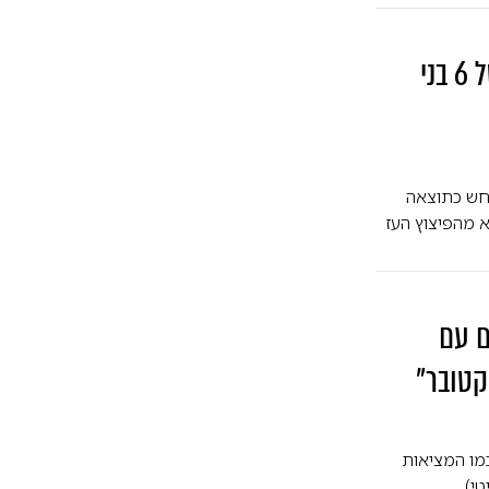
אירוע חריג בצ'כיה הביא למותם של 6 בני
רחש כתוצאה
א מהפיצוץ העז
ם עם
כמו המציאות
טי)