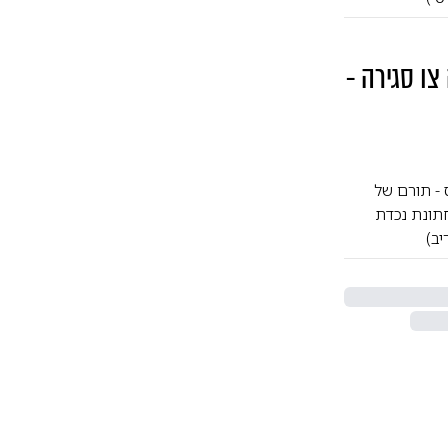
צו סגירה -
 - תורם של
ץ עד 07:00 בבוקר - סיקור מחתונת נכדת