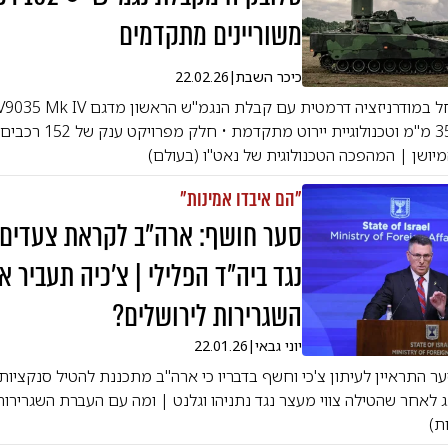
משוריינים מתקדמים
כיכר השבת
|
22.02.26
מצוידה בתותח 35 מ"מ וטכנולוגיית
המיושן | המהפכה הטכנולוגית של נאט"ו (בעולם)
"הם איבדו אמינות"
סער חושף: ארה"ב לקראת צעדים
נגד ביה"ד הפלילי | צ'כיה תעביר א
השגרירות לירושלים?
יוני גבאי
|
22.01.26
ער התראיין לעיתון צ'כי וחשף בדבריו כי ארה"ב מתכננת להטיל סנקציות
ג לאחר שהטילה צווי מעצר נגד נתניהו וגלנט | ומה עם העברת השגרירות
ות)