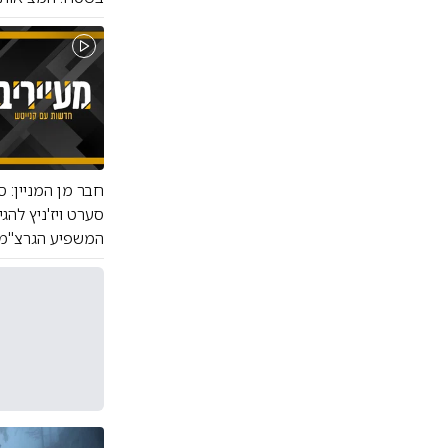
חבר מן המניין: 
המשפיע הגרצ"מ זילברברג | אחרי