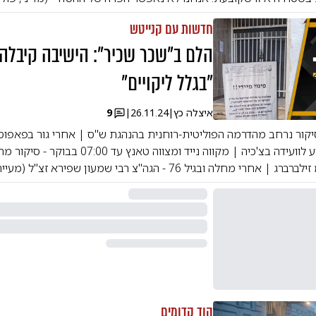
חדשות עם קנייטש
הלם ב"שכר שכיר": הישיבה קיבלה 
"בגלל ליקויים"
איצלה כץ
|
26.11.24
|
9
סיקור נרחב מהדרמה הפוליטית-רוחנית בהנהגת ש"ס | אחרי גור בפאפוס
סערט ויז'ניץ להגיע לוועידה בצ'כיה | מקווה נייד ומצווה טאנ
 מחלה ובגיל 76 - הגה"צ רבי שמעון שפירא זצ"ל (מעייריב)
הוד קדומים