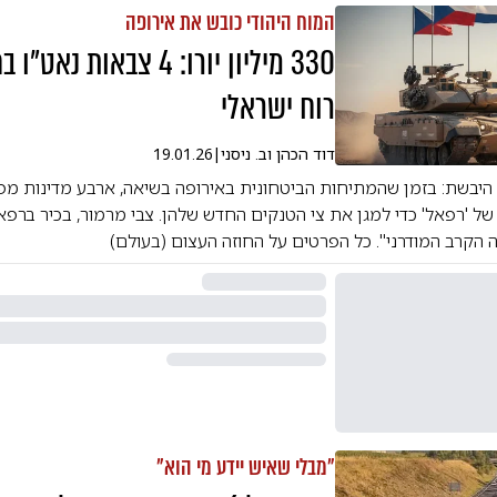
המוח היהודי כובש את אירופה
330 מיליון יורו: 4 צבאות נ
רוח ישראלי
דוד הכהן וב. ניסני
|
19.01.26
 היבשת: בזמן שהמתיחות הביטחונית באירופה בשיאה, ארבע מדינות מ
של 'רפאל' כדי למגן את צי הטנקים החדש שלהן. צבי מרמור, בכיר ברפאל:
 הקרב המודרני". כל הפרטים על החוזה העצום (בעולם)
"מבלי שאיש יידע מי הוא"