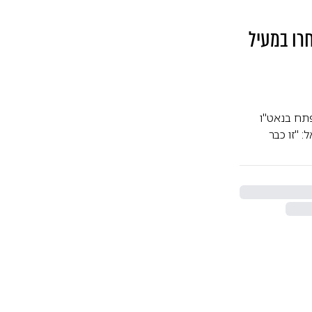
אט"ו בחרו במעיל
פתח בנאט"ו
 "זו כבר