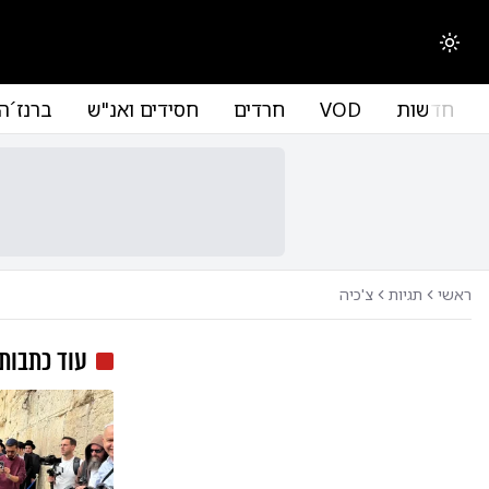
החלפת מצב תצוגה
חדשות
VOD
חרדים
חסידים ואנ"ש
ברנז´ה
ראשי
תגיות
צ'כיה
עוד כתבות