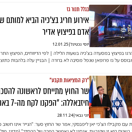
בגלל תנור גז
אדם בפיצוץ אדיר
יוסי נכטיגל
|
12.01.25
רגו בפיצוץ במסעדה בצ'כיה בשעות הלילה | לפי הדיווחים, הפיצוץ הת
וסס על גז פרופאן שנפל מסיבה לא ברורה | הבניין עלה בלהבות כתוצ
"רק המציאות תקבע"
שר החוץ מתייחס לראשונה להסכ
חיזבאללה: "הפקנו לקח מה-7 באוקטובר"
יוני גבאי
|
28.11.24
ם מקבילו הצ'כי יאן ליפבסקי, אמר שר החוץ סער: "הנייר אינו חשוב 
שטח היא זו שקובעת. אנחנו לא נאפשר הפרה של ההסדר" (מדיני, פולי