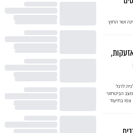
ים
נה ושר החוץ
זעקות,
יה לרגל
מצב הביטחוני
צפו בתיעוד
 נגמ"ש • 152 רכבים