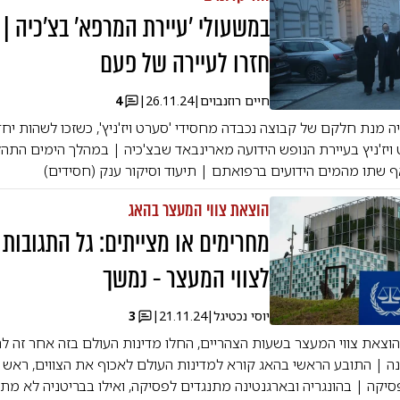
במשעולי 'עיירת המרפא' בצ'כיה |
חזרו לעיירה של פעם
חיים רוזנבוים
|
26.11.24
|
4
היה מנת חלקם של קבוצה נכבדה מחסידי 'סערט ויז'ניץ', כשזכו לשהות יח
יז'ניץ בעיירת הנופש הידועה מארינבאד שבצ'כיה | במהלך הימים התהל
 שתו מהמים הידועים ברפואתם | תיעוד וסיקור ענק (חסידים)
הוצאת צווי המעצר בהאג
מחרימים או מצייתים: גל התגובות 
לצווי המעצר - נמשך
יוסי נכטיגל
|
21.11.24
|
3
וצאת צווי המעצר בשעות הצהריים, החלו מדינות העולם בזה אחר זה לה
ה | התובע הראשי בהאג קורא למדינות העולם לאכוף את הצווים, ראש
לפסיקה | בהונגריה ובארגנטינה מתנגדים לפסיקה, ואילו בבריטניה לא מת