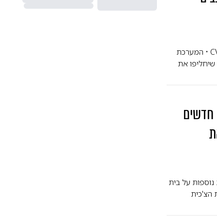
צבא סלובקיה החל במודרניזציה דרמטית עם קבלת הנגמ"ש הראשון מדגם CV9035 Mk IV • המערכת
 יירוט מתקדמת • חלק מפרויקט ענק של 152 רכבים שיחליפו את
 חדשים
ת
 נוספות על בית
 הצ'כית