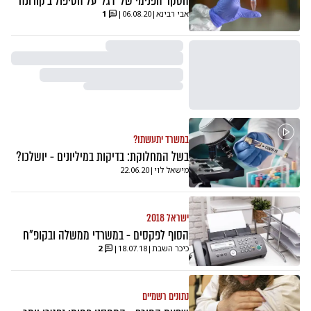
הסקר הפנימי של 'דגל' על הטיפול ב'קורונה'
אבי רבינא
|
06.08.20
|
1
במשרד יתעשתו?
בשל המחלוקת: בדיקות במיליונים - יושלכו?
מישאל לוי
|
22.06.20
ישראל 2018
הסוף לפקסים - במשרדי ממשלה ובקופ"ח
כיכר השבת
|
18.07.18
|
2
נתונים רשמיים