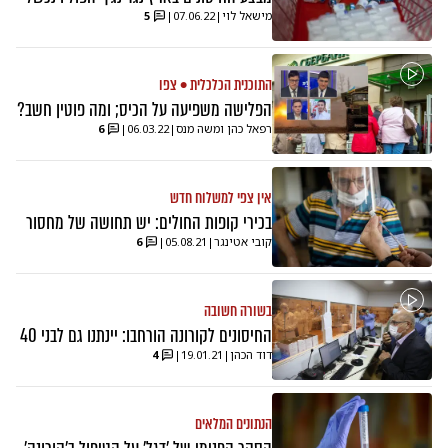
מישאל לוי
|
07.06.22
|
5
התוכנית הכלכלית • צפו
הפלישה משפיעה על הכיס; ומה פוטין חשב?
רפאל כהן ומשה מנס
|
06.03.22
|
6
אין צפי למשלוח חדש
בכירי קופות החולים: יש תחושה של מחסור
קובי אטינגר
|
05.08.21
|
6
בשורה חשובה
החיסונים לקורונה הורחבו: יינתנו גם לבני 40
דוד הכהן
|
19.01.21
|
4
הנתונים המלאים