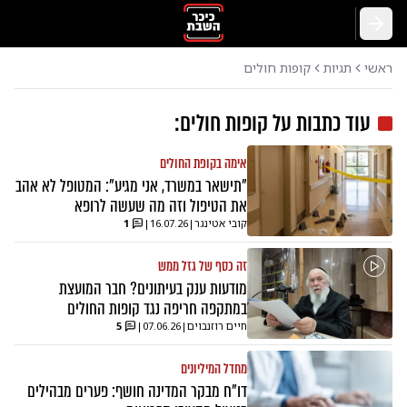
חזרה
ראשי
תגיות
קופות חולים
עוד כתבות על
קופות חולים
:
אימה בקופת החולים
"תישאר במשרד, אני מגיע": המטופל לא אהב
את הטיפול וזה מה שעשה לרופא
קובי אטינגר
|
16.07.26
|
1
זה כסף של גזל ממש
מודעות ענק בעיתונים? חבר המועצת
במתקפה חריפה נגד קופות החולים
חיים רוזנבוים
|
07.06.26
|
5
מחדל המיליונים
דו"ח מבקר המדינה חושף: פערים מבהילים