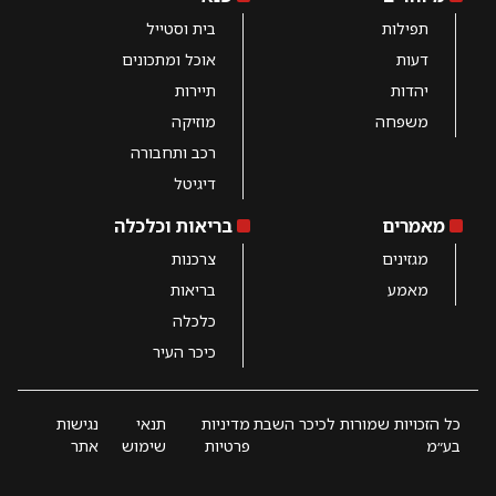
תפילות
בית וסטייל
דעות
אוכל ומתכונים
יהדות
תיירות
משפחה
מוזיקה
רכב ותחבורה
דיגיטל
מאמרים
בריאות וכלכלה
מגזינים
צרכנות
מאמע
בריאות
כלכלה
כיכר העיר
כל הזכויות שמורות לכיכר השבת
מדיניות
תנאי
נגישות
בע״מ
פרטיות
שימוש
אתר