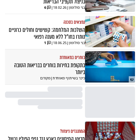
בניצול תקציבי הבריאות
בני סולומון
|
18.02.26
|
6
נמצאים בסכנה
השלכות המלחמה: קשישים וחולים כרוניים
נותרו בחו"ל ללא מענה רפואי
בני סולומון
|
18.06.25
|
1
בוחרים במאוחדת
בתקופת בחירות בוחרים בבריאות הטובה
ביותר
כיכר בשיתוף מאוחדת
|
מקודם
ש
המתנגדים ניצחו?
מבצע החיסונים בארץ נגד נגיף הפוליו נכשל