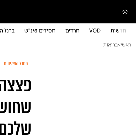
לג לתוכן הראשי
החלפת מצב תצוגה
חדשות
VOD
חרדים
חסידים ואנ"ש
ברנז´ה
ראשי
<
בריאות
מחדל המיליונים
פצצה 
שחושף
שלכם