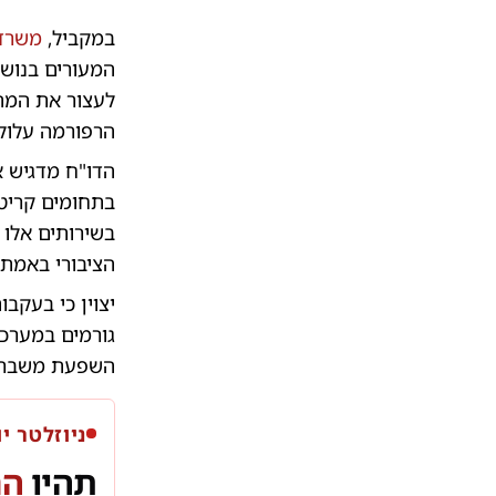
במקביל,
משרד 
המעורים בנושא
לעצור את המהל
הרפורמה עלול
הדו"ח מדגיש א
בתחומים קריטי
בשירותים אלו 
הציבורי באמת מ
יצוין כי בעקב
גורמים במערכת
השפעת משבר ה
ניוזלטר יו
תהיו
הר