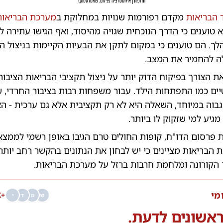
תרופות | אילוסטרציה
(
צילום: שאטרסטוק
)
הבריאות
מקדם רפורמות שנויות במחלוקת ב
מערכת הבריאות
 טוענים כי הדרך הנוכחית שגויה מהיסוד, ואף הגישו עתירה 
ך. הם טוענים כי במקום לתקן את הבעיות הקיימות בניצול ה
ה להחמיר את המצב.
ת הצורך בפיקוח הדוק יותר על ניצול תקציבי הבריאות הציבורי
ים כמו התפתחות הילד. עבור משפחות רבות בציבור החרדי, 
גבוה במיוחד, השאלה היא לא רק תקציבית אלא גם ערכית - 
גיע למי שזקוק לו ביותר.
ות פרסום הדו"ח, קופות החולים טרם הגיבו באופן רשמי לממצא
 הבריאות מציינים כי יש לבחון את הנתונים בהקשר רחב יותר
קורונה ומלחמת חרבות ברזל על מערכת הבריאות.
מי
+68K
ש
מ
ד
י
אשונים לדעת.