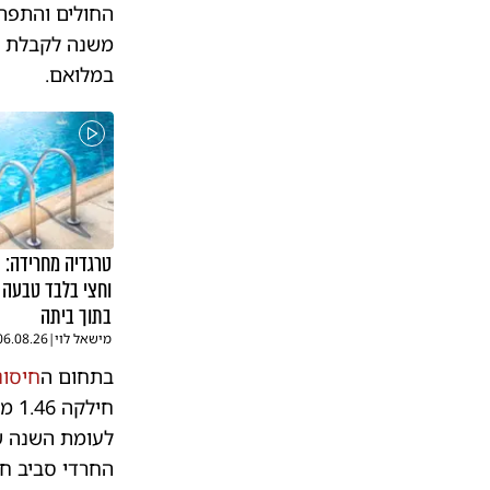
החולים והתפת
משנה לקבלת טי
במלואם.
טרגדיה מחרידה: 
וחצי בלבד טבעה 
בתוך ביתה
מישאל לוי
|
06.08.26
בתחום ה
חיסונ
חיל
לעומת השנה ש
החרדי סביב חו