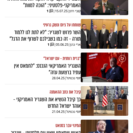
האמריקני-פלסטיני: "הוכה למוות"
קובי רוזן
|
15.07.25
|
1
שוחחו על גיוס ונשק גרעיני
השר פרוש לשגריר: "לא לתת לנו ללמוד
תורה - זה כמו בשבילכם לשרוף את הדגל"
ארי כהן
|
05.06.25
|
1
"ברית רוחנית - עם ישראל"
השגריר האמריקאי הנכנס: "לחמאס אין
עתיד ברצועת עזה"
יוסי נכטיגל
|
28.04.25
קיבל את כתב ההאמנה
כך קיבל הנשיא את השגריר האמריקני -
אוהד ישראל החדש
יוסי נכטיגל
|
21.04.25
המינוי עבר בסנאט
האיש שמאמין שאין עם פלסטיני - שגריר