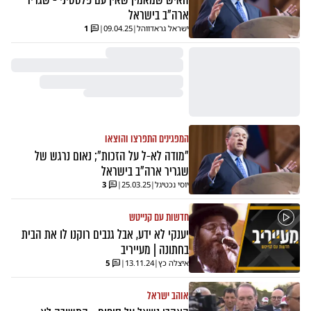
ארה"ב בישראל
ישראל גראדווהל
|
09.04.25
|
1
המפגינים התפרצו והוצאו
״מודה לא-ל על הזכות״; נאום נרגש של
שגריר ארה”ב בישראל
יוסי נכטיגל
|
25.03.25
|
3
חדשות עם קנייטש
יענקי לא ידע, אבל גנבים רוקנו לו את הבית
בחתונה | מעייריב
איצלה כץ
|
13.11.24
|
5
אוהב ישראל