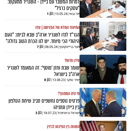
למרות המשבר עם ביידן - השגריר מתעקש:
"עסקים כרגיל"
יוני גבאי
|
13.05.24
|
1
התיעוד המלא של הפגישה | צפו
הגר"ד לנדו לשגריר ארה"ב שבא לביתו: "העם
היהודי הכי מיוחד. יש לנו הכרת הטוב גדולה"
חנני ברייטקופף
|
08.05.24
|
7
עידן חדש?
שומר שבת וחזן 'מוסף': זה המועמד לשגריר
ארה"ב בישראל
יאיר טוקר
|
13.08.23
|
8
מי היה המתווך?
פרטים נוספים נחשפים סביב שיחת הטלפון
בין ביידן ונתניהו
ישראל גראדווהל
|
18.07.23
|
3
השווה בין הפיגוע לג'נין