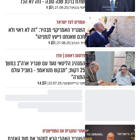
שולח ברכת שנה טובה - וזה לא הכל
יוסי נכטיגל
|
21.09.25
|
1
עומדים לצד ישראל
השגריר האמריקני מבהיר: "זה לא ראוי ולא
חכם שאנחנו נייעץ לנתניהו"
דוד הכהן
|
21.08.25
|
1
פרסום ראשון | צפו
המנהיג הליטאי נועד עם שגריר ארה"ב במשך
25 דקות; "תבקש מטראמפ - בשביל עולם
התורה"
חנני ברייטקופף
|
23.07.25
|
12
אחרי התקרית עם המתיישבים
השגריר האקבי קרא לחקור את מות האזרח