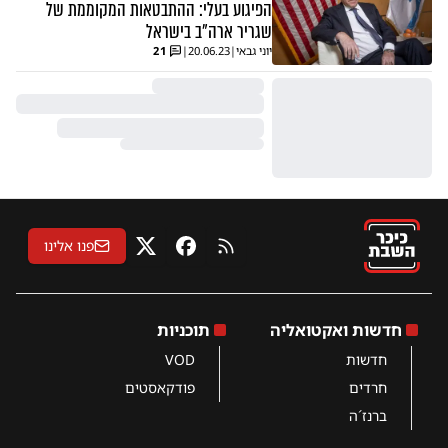
הפיגוע בעלי: ההתבטאות המקוממת של
שגריר ארה"ב בישראל
יוני גבאי
|
20.06.23
|
21
פנו אלינו
RSS
פייסבוק
X
חדשות ואקטואליה
תוכניות
חדשות
VOD
חרדים
פודקאסטים
ברנז´ה