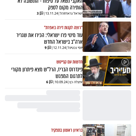
האקבי נשאל על סיפוח - התשובה לא
הותירה מקום לספק
ישראל גראדווהל
|
13.11.24
|
3
"רוצה לקנות דירה באפרת"
עוד מינוי פרו ישראלי: הכירו את שגריר
ארה"ב בישראל החדש
יוסי נכטיגל
|
12.11.24
|
9
חדשות עם קנייטש
פינדרוס הבריז, הרל"ש מצא פיתרון מקורי
לתרגום המפגש
איצלה כץ
|
10.09.24
|
6
בראיון ראשון בתפקיד