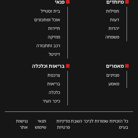
מיוחדים
פנאי
תפילות
בית וסטייל
דעות
אוכל ומתכונים
יהדות
תיירות
משפחה
מוזיקה
רכב ותחבורה
דיגיטל
מאמרים
בריאות וכלכלה
מגזינים
צרכנות
מאמע
בריאות
כלכלה
כיכר העיר
כל הזכויות שמורות לכיכר השבת
מדיניות
תנאי
נגישות
בע״מ
פרטיות
שימוש
אתר