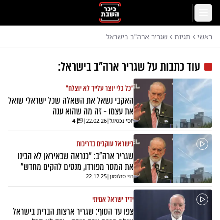
לג לתוכן הראשי
תפריט
ראשי
תגיות
שגריר ארה"ב בישראל
עוד כתבות על
שגריר ארה"ב בישראל
:
"כל כלי יוצר עלייך לא יוצלח"
האקבי נשאל את השאלה שכל ישראלי שואל
את עצמו - זה מה שהוא ענה
יוסי נכטיגל
|
22.02.26
|
4
בישראל עוקבים בדריכות
שגריר ארה"ב: "כנראה שבאיראן לא הבינו
את המסר מפורדו, מנסים להקים מחדש"
בני סולומון
|
22.12.25
ידיד ישראל אמיתי
צפו עד הסוף: שגריר ארצות הברית בישראל