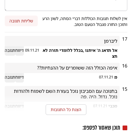
אין לשלוח תגובות הכוללות דברי הסתה, לשון הרע
שליחת תגובה
ותוכן החורג מגבול הטעם הטוב.
17
ליברמן
אל תדאג ה' איתנו ,בכלל ללומדי תורה לא
דיווח
תגובה
09.11.21
תצ
16
איפה הכולל הזה ששומרים על ההנחיות??
מ
דיווח
תגובה
07.11.21
15
נוכל. גדול. היה .פה
מכבי
דיווח
תגובה
07.11.21
הצגת כל התגובות
תוכן שאסור לפספס: