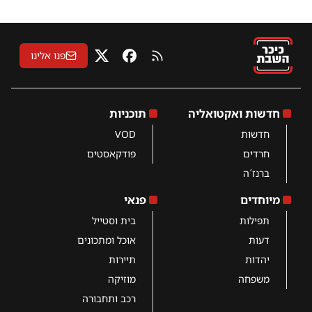
פנו אלינו
RSS
פייסבוק
X
חדשות ואקטואליה
תוכניות
חדשות
VOD
חרדים
פודקאסטים
ברנז´ה
מיוחדים
פנאי
תפילות
בית וסטייל
דעות
אוכל ומתכונים
יהדות
תיירות
משפחה
מוזיקה
רכב ותחבורה