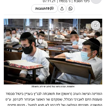
כיכר השבת
|
ג' בכסלו
|
07.11.21
19
תגובות
אילוסטרציה. אברכים בלימוד בכולל
(
צילום: יוסי זליגר, פלאש 90
)
המדינה הגישה הערב (ראשון) את תשובתה לבג"ץ בעניין ביטול סבסוד
מעונות היום לאברכי הכולל, שמקדם שר האוצר אביגדור ליברמן. ע"פ
התשובה, תוכניתו המלאה של ליברמן לא תצא לפועל - ויכנסו סייגים