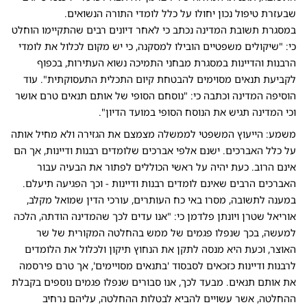
שבעזרת טיפול נכון יחולו על כלל לומדי התורה הנשואים.
במסגרת תשובת המדינה נכתב כי לאחר דיונים רבים שהתקיימו הוחלט
כי: "שיקולים משפטיים הובילו למסקנה, כי יש מקום לכלול את לומדי
הרבנות והדיינות במסגרת מבחני התמיכה נשוא העתירות, בכפוף
לקביעת תנאים מסוימים להבטחת קיום התכלית התעסוקתית". עוד
הוסיפה המדינה וכתבה כי: "נוסחם הסופי של אותם תנאים טרם אושר
וכי המדינה תגיש את הנוסח הסופי במועד הדיון".
משמע: הייעוץ המשפטי לממשלה מצמצם את הגזירה ולא מחיל אותה
על כלל האברכים. ישנם אלפי אברכים שלומדים רבנות ודיינות, אך הם
אינם הרוב. כעת יהיה על ראשי הכוללים לפתור את הבעיה עבור
האברכים הרבים שאינם לומדים רבנות ודיינות - וכך הפגיעה תיעלם.
במענה לתשובה, מסרו באי כח העותרים, עורכי הדין שמואל מקלב,
אוריאל שטרן ויונתן פלדמן כי: "אנו עדים לכך שהמדינה הודתה, הלכה
למעשה, בכך שנפלו פגמים של ממש בהחלטה המקורית של שר
האוצר, וכעת היא מנסה לתקן את הנחוץ תיקון ולכלול את הלומדים
לרבנות ודיינות כזכאים לסבסוד 'בתנאים מסויימים', אך טרם פירסמה
את אותם תנאים. מבעד לכך, אנו סבורים שנפלו פגמים נוספים בקבלת
ההחלטה, אשר עשויים להביא לבטלות ההחלטה, עליהם נרחיב