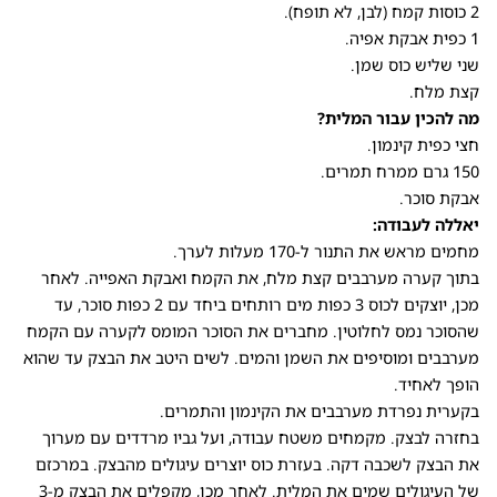
2 כוסות קמח (לבן, לא תופח).
1 כפית אבקת אפיה.
שני שליש כוס שמן.
קצת מלח.
מה להכין עבור המלית?
חצי כפית קינמון.
150 גרם ממרח תמרים.
אבקת סוכר.
יאללה לעבודה:
מחמים מראש את התנור ל-170 מעלות לערך.
בתוך קערה מערבבים קצת מלח, את הקמח ואבקת האפייה. לאחר
מכן, יוצקים לכוס 3 כפות מים רותחים ביחד עם 2 כפות סוכר, עד
שהסוכר נמס לחלוטין. מחברים את הסוכר המומס לקערה עם הקמח
מערבבים ומוסיפים את השמן והמים. לשים היטב את הבצק עד שהוא
הופך לאחיד.
בקערית נפרדת מערבבים את הקינמון והתמרים.
בחזרה לבצק. מקמחים משטח עבודה, ועל גביו מרדדים עם מערוך
את הבצק לשכבה דקה. בעזרת כוס יוצרים עיגולים מהבצק. במרכזם
של העיגולים שמים את המלית. לאחר מכן, מקפלים את הבצק מ-3