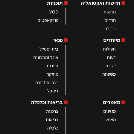
חדשות ואקטואליה
תוכניות
חדשות
VOD
חרדים
פודקאסטים
ברנז´ה
מיוחדים
פנאי
תפילות
בית וסטייל
דעות
אוכל ומתכונים
יהדות
תיירות
משפחה
מוזיקה
רכב ותחבורה
דיגיטל
מאמרים
בריאות וכלכלה
מגזינים
צרכנות
מאמע
בריאות
כלכלה