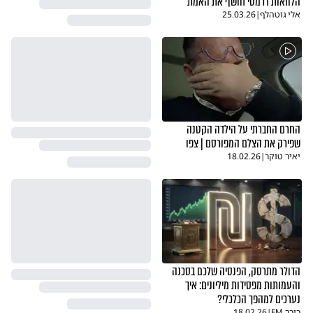
הלוואות דרמטי חושף את האמת
אלי גוטהלף
|
25.03.26
החרם החברתי על הילדה הקטנה
שפירק את הצלם המפורסם | צפו
יאיר טוקר
|
18.02.26
הדולר מתרסק, הפנסיה שלכם בסכנה
והעמותות מפסידות מיליונים: איך
נערכים למהפך הכלכלי?
כיכר FM
|
18.02.26