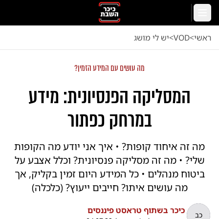
לג לתוכן הראשי
תפריט
ראשי
<
VOD
<
יש לי מושג
מה עושים עם המידע הזמין?
המסליקה הפנסיונית: מידע
במרחק כפתור
מה זה איחוד קופות? • איך אני יודע מה הקופות
שלי? • מה זה מסליקה פנסיונית? וכלל אצבע על
ביטוח מנהלים • כל המידע היום זמין בקליק, אך
מה עושים איתו? חייבים ייעוץ? (כלכלה)
כיכר בשתוף טראסט פיננסים
כב