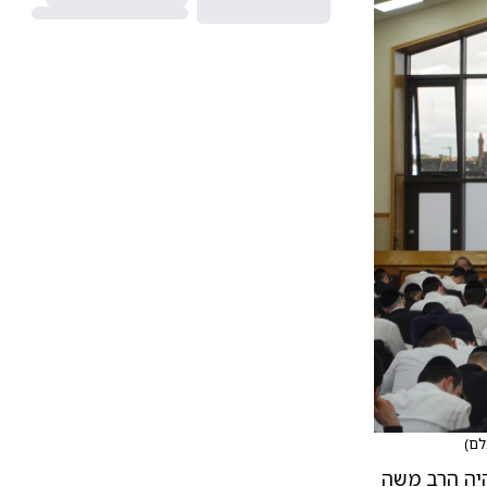
לם
)
היה הרב משה