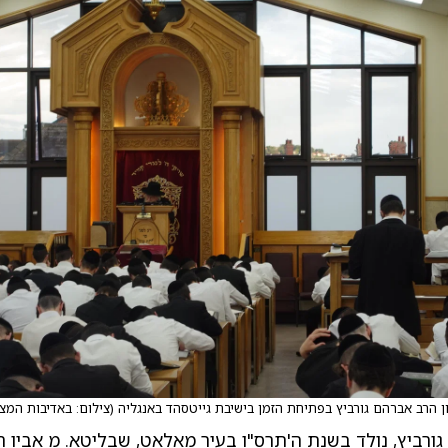
ן הרב אברהם גורביץ בפתיחת הזמן בישיבת גייטסהד באנגליה
(
צילום: באדיבות המצ
גורביץ, נולד בשנת ה'תרס"ו בעיר מאלאט, שבליטא. מ אביו 