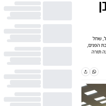
ן
ל, שחל
ת הפנים,
ה תורה