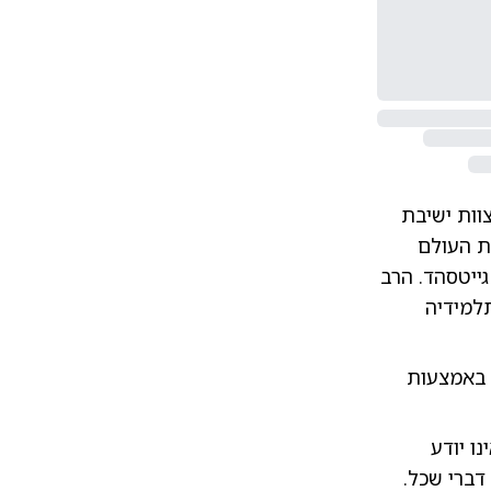
ת העולם
ייטסהד. הרב
תלמידיה
ך באמצעות
ו יודע
דברי שכל.