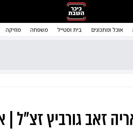
אוכל ומתכונים
בית וסטייל
משפחה
מוזיקה
יה זאב גורביץ זצ"ל | א