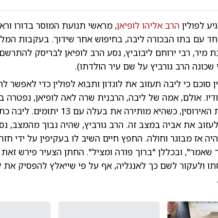
הרב אליהו לופיאן
, מראשי תנועת המוסר בדורו ורא
 יחד עם בתו הבכורה ליבה, בחיפוש אחר שידוך. בעקבות המלצ
 מיר, רבי ירוחם ליבוביץ, נסע הרב לופיאן לבריסק להתרשם 
שכונה הרב גורביץ על שם עיר הולדתו).
ן סוכם כי ליבה תעזוב את לונדון ותבוא לפולין כדי לאפשר ל
יו. אולם, אמה של ליבה, הרבנית שרה לאה לופיאן, נפטרה ב
במהלך תקופת האירוסין, כשהיא מותירה את בעלה ע
 לעזוב את אביה במצב זה. הרב גורביץ, שהיה נבוך מהמצב, נס
יה אז מבוגר וחולה. החפץ חיים השיב לו בעקיפין על ידי חזר
שאמר", ובכללן "ברוך פודה ומציל". החתן הצעיר פירש זאת 
ו ולעקור לשם כך לאנגליה, אף על פי שייאלץ להפסיק את לי