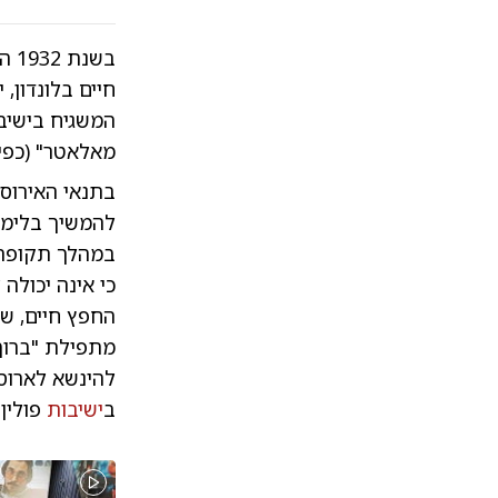
בשנת 1932 הגיע לפולין
חיים בלונדון,
המשגיח בישיבת
מאלאטר" (כפי 
בתנאי האירוסי
להמשיך בלימוד
כי אינה יכולה
החפץ חיים, שה
מתפילת "ברוך 
להינשא לארוסת
ב
ישיבות
פולין.