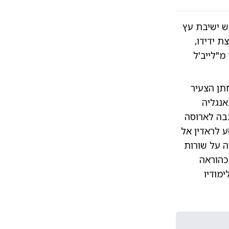
ש ישיבת עץ
ת ידידו,
מ"לייב'ל
חתן הצעיר
אנגליה
ם 13 יתומים. ליבה כתבה לארוסה
ע לראדין אל
ה על שורות
כהוראה
מודיו