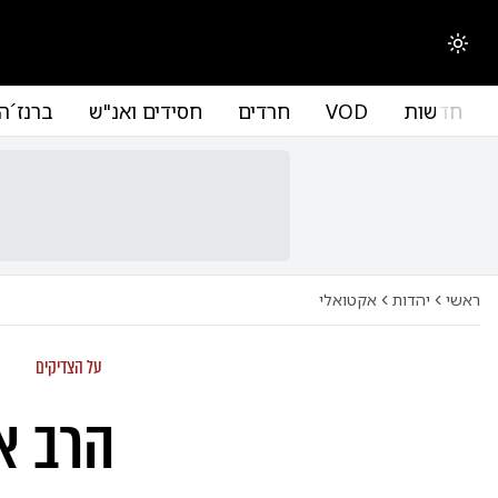
החלפת מצב תצוגה
חדשות
VOD
חרדים
חסידים ואנ"ש
ברנז´ה
ראשי
יהדות
אקטואלי
על הצדיקים
הרב אר