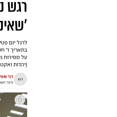
רגש נכ
'שאינו
לרגל יום פטי
בתאריך ד’ חש
על מסירות נש
(יהדות ואקטו
דני שפי
דש
כיכר הש