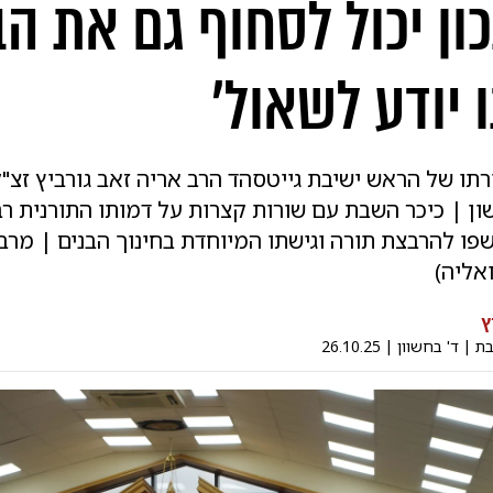
ון יכול לסחוף גם את הב
 יודע לשאול'
רתו של הראש ישיבת גייטסהד הרב אריה זאב גורביץ זצ"
ון | כיכר השבת עם שורות קצרות על דמותו התורנית רב
פו להרבצת תורה וגישתו המיוחדת בחינוך הבנים | מרב
אליה)
ץ
בת
|
ד' בחשוון
|
26.10.25