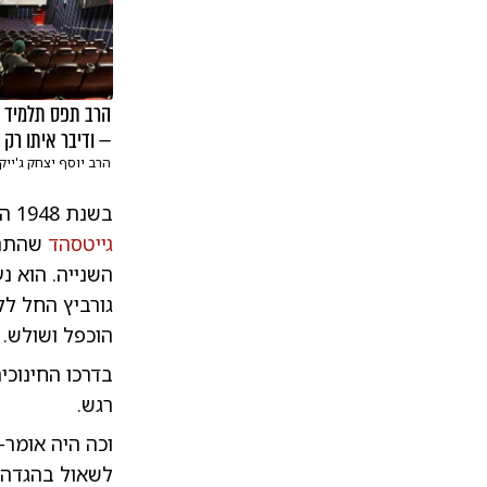
הרב תפס תלמיד 
— ודיבר איתו רק ע
הרב יוסף יצחק ג'ייק
בשנת 1948 הוזמן הרב גורביץ על ידי גיסו, הרב אריה ליב לופיאן, להצטרף לצוות ישיבת
גייטסהד
שהתרח
השנייה. הוא נ
גורביץ החל לל
הוכפל ושולש. 
בדרכו החינוכי
רגש.
וכה היה אומר-
לשאול בהגדה, 