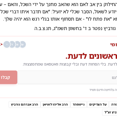
החילוק בין אב לאם הוא שהאב מחנך על ידי השכל, והאם – על
יודע לשאול, הסבר שכלי לא יועיל: "אם תדבר איתו דברי שכל, ה
וא "את פתח לו" - אם תסחוף אותו בגלי רגש הוא יהיה שלך.
גורביץ נפטר ב ד' בחשוון תשמ"ג, תנ.צ.ב.ה
ומי
+68K
ש
מ
ד
י
אשונים לדעת.
דעת. בלי הסחות דעת ובלי קבוצות וואטסאפ שמתפוצצות.
קבלו 
 בלחיצה
חינם תמיד
ורה
על הצדיקים
גייטסהד
הרב אליהו לופיאן
הרב אברהם גורביץ
ביץ זצ"ל