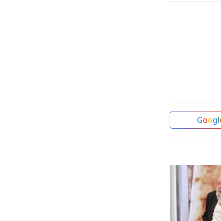
G
o
o
g
l