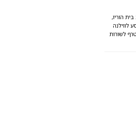
גיל צעיר, כשהיה רק בן 13, עזב את בית הוריו,
ע לווילנה
טרף לשורות