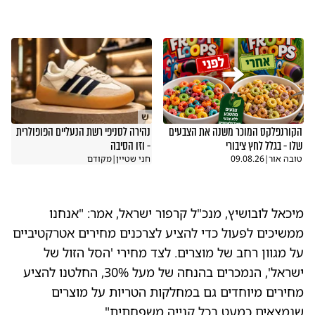
ש
הקורנפלקס המוכר משנה את הצבעים
נהירה לסניפי רשת הנעליים הפופולרית
שלו - בגלל לחץ ציבורי
- וזו הסיבה
טובה אור
|
09.08.26
חני שטיין
|
מקודם
מיכאל לובושיץ, מנכ"ל קרפור ישראל, אמר: "אנחנו
ממשיכים לפעול כדי להציע לצרכנים מחירים אטרקטיביים
על מגוון רחב של מוצרים. לצד מחירי 'הסל הזול של
ישראל', הנמכרים בהנחה של מעל 30%, החלטנו להציע
מחירים מיוחדים גם במחלקות הטריות על מוצרים
שנמצאים כמעט בכל קנייה משפחתית".