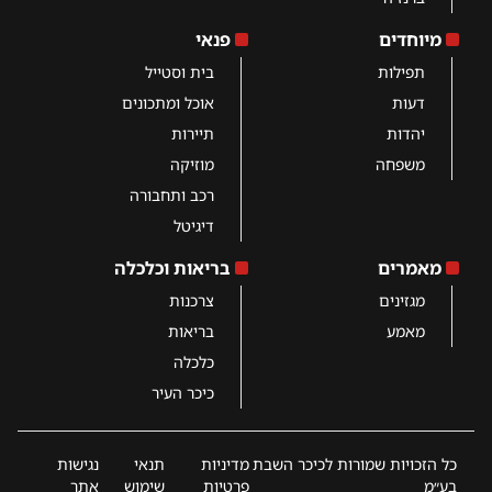
מיוחדים
פנאי
תפילות
בית וסטייל
דעות
אוכל ומתכונים
יהדות
תיירות
משפחה
מוזיקה
רכב ותחבורה
דיגיטל
מאמרים
בריאות וכלכלה
מגזינים
צרכנות
מאמע
בריאות
כלכלה
כיכר העיר
כל הזכויות שמורות לכיכר השבת
מדיניות
תנאי
נגישות
בע״מ
פרטיות
שימוש
אתר