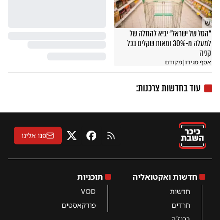
ש
"הסל של ישראל" יביא להוזלה של
למעלה מ-30% ומאות שקלים בכל
קניה
אסף מגידו
|
מקודם
עוד בחדשות צרכנות:
פנו אלינו
RSS
פייסבוק
X
חדשות ואקטואליה
תוכניות
חדשות
VOD
חרדים
פודקאסטים
ברנז´ה