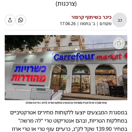
(צרכנות)
כיכר בשיתוף קרפור
כב
מקודם
|
ב' בתמוז
|
17.06.26
קרפור ממקדת את סל הקנייה המשפחתי עם מבצעים במחלקות הטריות
(
צילום: באדיבות המצלם
)
במסגרת המבצעים יוצעו ללקוחות מחירים אטרקטיביים
במחלקות הטריות, ובהם אנטריקוט טרי "לה מרשה"
במחיר 139.90 שקל לק"ג, כרעיים עוף טרי או טרי ארוז