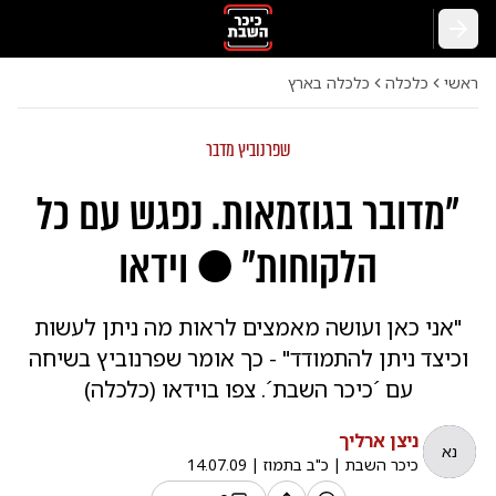
חזרה
ראשי
כלכלה
כלכלה בארץ
שפרנוביץ מדבר
"מדובר בגוזמאות. נפגש עם כל
הלקוחות" ● וידאו
"אני כאן ועושה מאמצים לראות מה ניתן לעשות
וכיצד ניתן להתמודד" - כך אומר שפרנוביץ בשיחה
עם ´כיכר השבת´. צפו בוידאו (כלכלה)
ניצן ארליך
נא
כיכר השבת
|
כ"ב בתמוז
|
14.07.09