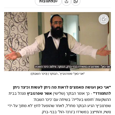
9
תגובות
"אני כאן" שפרנוביץ´, הבוקר (
(
כיכר השבת)
)
"אני כאן ועושה מאמצים לראות מה ניתן לעשות וכיצד ניתן
להתמודד"
- כך אומר הבוקר (שלישי)
אשר שפרנוביץ
מנהל בבית
ההשקעות ´חומש בעלייה´ בשיחה עם 'כיכר השבת'.
שפרנוביץ' הגיע הבוקר מחו"ל, לאחר שהופעל לחץ 'לא מתון' על-ידי
נושיו, והתייצב במשרדו ב'גרנד-הול' בבני-ברק.