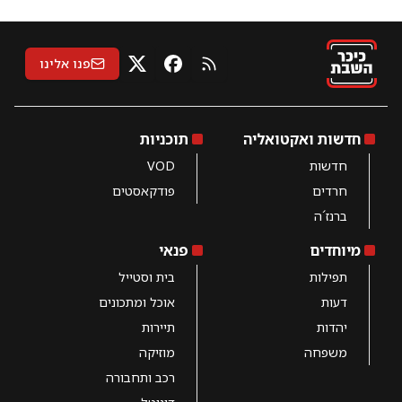
פנו אלינו
RSS
X
פייסבוק
חדשות ואקטואליה
תוכניות
חדשות
VOD
חרדים
פודקאסטים
ברנז´ה
מיוחדים
פנאי
תפילות
בית וסטייל
דעות
אוכל ומתכונים
יהדות
תיירות
משפחה
מוזיקה
רכב ותחבורה