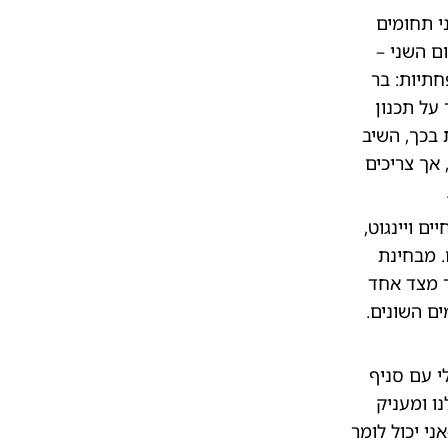
י תחומים
ם השני –
חתיות: בר
 על תכנון
 בכך, השיב
 אך צריכים
ם ויינגוט,
. מבחינת
ר מצד אחד
ם השונים.
י עם סניף
ו ומעניק
י יכול לומר