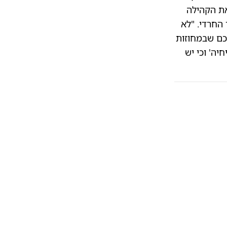
את הקהילה
 החרדי. "לא
כם שבמחוזות
יה' וכי יש