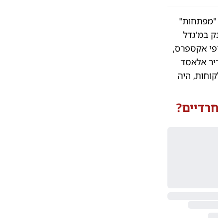
 שקיבל לידיו את "מפתחות"
ק במ'גדל
פי אקספרס,
יר אלאסד
קוחות, היה
חרדיים?