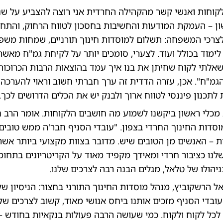
קוחות ואנשי קשר מהקהילה החרדית אני רוצה להצביע על שנ
ן – העמקת המודעות והחשיבות בחסכון לטווח הרחוק, והתחו
 לצרכי המשפחה: תשלום למוסדות חינוך תורניים, שמחות משפ
 לימוד בכולל ועוד. לצערי, סומכים יותר על לקיחת גמ"ח מאשר
שאלתי לקוח שחיתן את בנו איך עמד בהוצאות הרבות הכרוכות
הגמ"ח". אכן, עזרה הדדית זה ערך חברתי חשוב וראוי להערכה,
תכנון פיננסי לטווח ארוך ולבנק יש את הכלים הדרושים לכך.
כלי ראשון ביקשנו לשמוע מה חושבים הלקוחות. אומר הרב חיי
וסדות החינוך החרדי בצפון. "עובדי הסניף חבר'ה ממש טובים
 – האנשים מן הטובים שיש. מדובר בצוות מקצועי ביותר אש
לנו כציבור חרדי ומאידך מקפיד מאוד על הקריטריונים בתחומי
ניהולו של טלאל, מגלים הבנה רבה לצרכים שלנו.
ל הרשקוביץ, מנהל מוסדות החינוך התורני בחצור: הניסיון של
עובדי הסניף מזכים אותנו ביחס אנושי מאוד, קשוב לצרכים שלנ
 לכל לקוח ולקוח. כמי שעושה הרבה פעולות בנקאיות בחודש -אנ