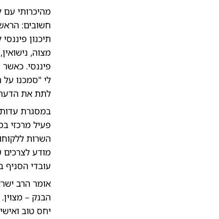
מהיכרותי עם ל
חשובים: הראשו
תיכנון פיננסי
מצוה, נישואין,
פיננסי. כאשר 
לי "סמכנו על 
לתת את הדעת ל
במסגרת עדות מ
פעיל מרכזי במ
השרות ללקוחות
מודע לצרכים ש
עובדי הסניף ב
אומר הרב ישרא
הבנק – מצוין. 
יחס טוב ואישי