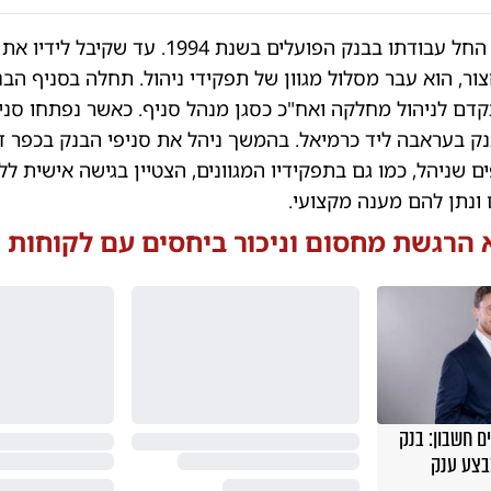
טלאל עמאשה החל עבודתו בבנק הפועלים בשנת 1994. עד
ור, הוא עבר מסלול מגוון של תפקידי ניהול. תחלה בסניף הבנ
ם לניהול מחלקה ואח"כ כסגן מנהל סניף. כאשר נפתחו סני
ק בעראבה ליד כרמיאל. בהמשך ניהל את סניפי הבנק בכפר ד
ים שניהל, כמו גם בתפקידיו המגוונים, הצטיין בגישה אישית לל
ונתן להם מענה מקצועי.
לא הרגשת מחסום וניכור ביחסים עם לקוחות 
ם חשבון: בנק
בצע ענק