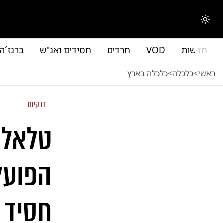
לג לתוכן הראשי
החלפת מצב תצוגה
חדשות
VOD
חרדים
חסידים ואנ"ש
ברנז´ה
ראשי
<
כלכלה
<
כלכלה בארץ
דו קיום
טלאל 
הפועלי
חסיד 