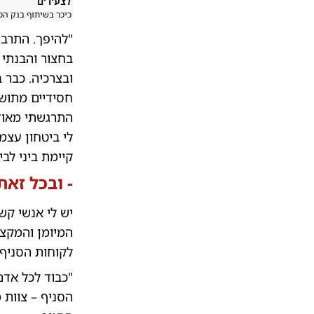
לצעירים
כיכר בשיתוף בנק הפ
"להיפך. התרבו
בחצור והבנתי ש
ובצרכיה. כבר 
חסידיים מתושב
התרגשתי מאוד 
לי ביטחון עצמ
קיימת ביני לבי
- ובכל זא
יש לי אנשי קש
המיומן והמקצ
לקוחות הסניף 
"כבוד לכל אדם
הסניף – צוות 