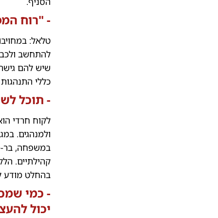
הסניף.
- "רוח המפ
טלאל: במחויבו
להתחשב ולכבד 
שיש להם גישה 
כללי התנהגות 
- תוכל לש
לקוח חרדי הוא
ולמנהגים. במ
במשפחה, בר-מצו
קהילתיים. הלק
בהחלט מודע לה
- כמי שמכ
יכול להעצ