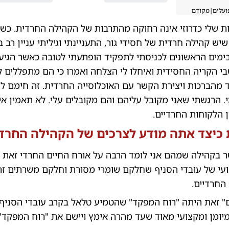
ועלים
|
מקודם
ת שלי כדרוזי אינה רחוקה מהתרבות של הקהילה החרדית. כש
יש קהילה חרדית של חסידי גור, התעניינתי וגיליתי עניין רב 
בימים הראשונים לכניסתי לתפקיד הופתעתי לטובה כאשר הגיע
י הקריה החסידית ואיחלו לי הצלחה ואמרו כי הם מתפללים 
מהברכות ויצירת הקשר עם האוכלוסייה החרדית. זה חימם לי 
י. הרגשתי שאני מקובל עליהם והם מקובלים עלי. לא תאמין איז
ן הלקוחות החרדיים.
ת כיצד אתה מודע לצרכים של הקהילה החרד
ר בקהילה שמהם אני לומד הרבה על אורח החיים החרדי זאת ב
ועי של עובדי הסניף שחלקם שומרי מסורת וחלקם משרתים זה
החרדיים.
" זאת היתה "רוח המפקד" שהטמיע טלאל בקרב עובדי הסניף. 
מיומן ומקצועי מאוד שעד מהרה אימץ ויישם את "רוח המפקד"