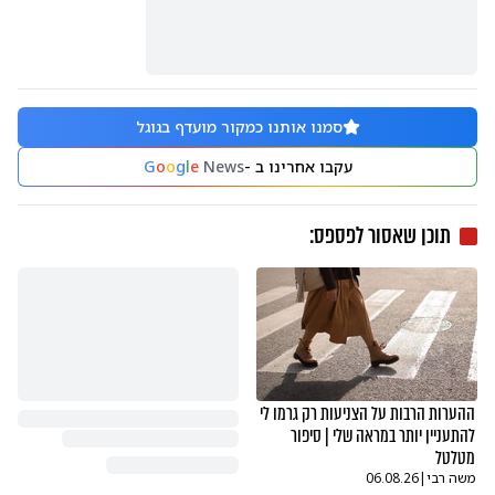
סמנו אותנו כמקור מועדף בגוגל
עקבו אחרינו ב -
News
e
l
g
o
o
G
תוכן שאסור לפספס:
ההערות הרבות על הצניעות רק גרמו לי
להתעניין יותר במראה שלי | סיפור
מטלטל
משה רבי
|
06.08.26