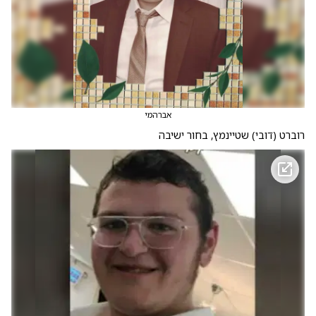
אברהמי
רוברט (דובי) שטיינמץ, בחור ישיבה