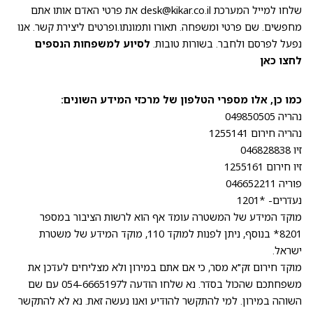
שלחו למייל המערכת
desk@kikar.co.il
את פרטי האדם אותו אתם
מחפשים. שם פרטי ומשפחה. תאורו ותמונתו.ופרטים ליצירת קשר. אנו
נפעל לפרסם ולחבר. בשורות טובות.
לסיוע למשפחות הנספים
לחצו כאן
כמו כן, אלו מספרי הטלפון של מרכזי המידע השונים:
נהריה 049850505
נהריה חירום 1255141
זיו 046828838
זיו חירום 1255161
פוריה 046652211
נעדרים- *1201
מוקד המידע של המשטרה עומד אף הוא לרשות הציבור במספר
8201* בנוסף, ניתן לפנות למוקד 110, מוקד המידע של משטרת
ישראל.
מוקד חירום זק"א מסר, כי אם אתם במירון ולא מצליחים לעדכן את
משפחתכם שהכול בסדר. נא שלחו הודעה ל054-6665197 עם שם
השוהה במירון. למי להתקשר להודיע ואנו נעשה זאת. נא לא להתקשר