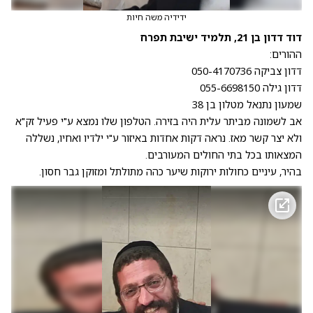
ידידיה משה חיות
דוד דדון בן 21, תלמיד ישיבת תפרח
ההורים:
דדון צביקה 050-4170736
דדון גילה 055-6698150
שמעון נתנאל מטלון בן 38
אב לשמונה מביתר עלית היה בזירה. הטלפון שלו נמצא ע"י פעיל זק"א
ולא יצר קשר מאז. נראה דקות אחדות באיזור ע"י ילדיו ואחיו, נשללה
המצאותו בכל בתי החולים המעורבים.
בהיר, עיניים כחולות ירוקות שיער כהה מתולתל ומזוקן גבר חסון.