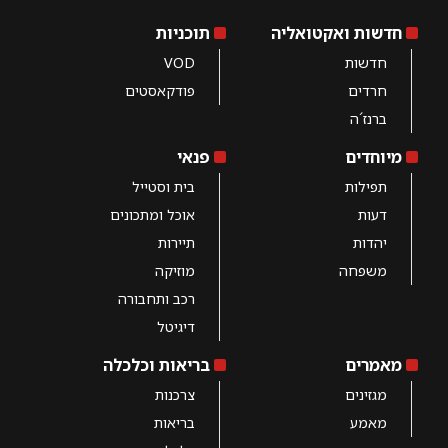
חדשות ואקטואליה
תוכניות
חדשות
VOD
חרדים
פודקאסטים
ברנז´ה
מיוחדים
פנאי
תפילות
בית וסטייל
דעות
אוכל ומתכונים
יהדות
תיירות
משפחה
מוזיקה
רכב ותחבורה
דיגיטל
מאמרים
בריאות וכלכלה
מגזינים
צרכנות
מאמע
בריאות