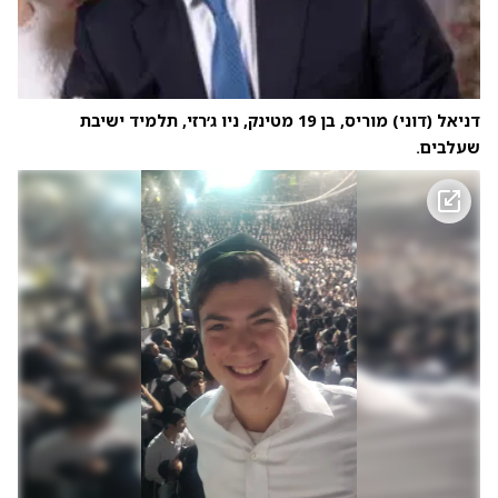
דניאל (דוני) מוריס, בן 19 מטינק, ניו ג׳רזי, תלמיד ישיבת
שעלבים.