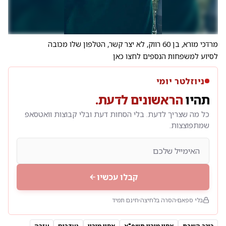
מרדכי מורא, בן 60 רווק, לא יצר קשר, הטלפון שלו מכובה
לסיוע למשפחות הנספים לחצו כאן
ניוזלטר יומי
תהיו
הראשונים לדעת.
כל מה שצריך לדעת. בלי הסחות דעת ובלי קבוצות וואטסאפ
שמתפוצצות.
קבלו עכשיו
בלי ספאם
הסרה בלחיצה
חינם תמיד
כיכר השבת
אסון מירון תשפ"א
אסון מירון
נעדרים
עזרה