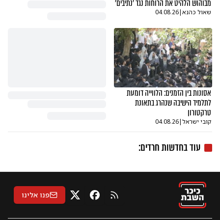
מבוהוש הלהיט את הרוחות נגד 'נתיבים'
שאול כהנא
|
04.08.26
אסונות בין הזמנים: הלווייה דומעת
לתלמיד הישיבה שנהרג בתאונת
טרקטורון
קובי ישראל
|
04.08.26
עוד ב
חדשות חרדים
:
פנו אלינו
RSS
X
פייסבוק