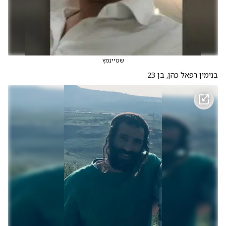
שטיינמץ
בנימין רפאל כהן, בן 23