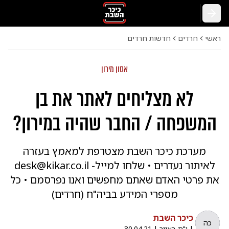
חזרה
ראשי
חרדים
חדשות חרדים
אסון מירון
לא מצליחים לאתר את בן
המשפחה / החבר שהיה במירון?
מערכת כיכר השבת מצטרפת למאמץ בעזרה
לאיתור נעדרים • שלחו למייל- desk@kikar.co.il
את פרטי האדם שאתם מחפשים ואנו נפרסמם • כל
מספרי המידע בביה"ח (חרדים)
כיכר השבת
כה
|
י"ח באייר
|
30.04.21