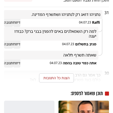
ותוכן החורג מגבול הטעם הטוב.
31
נתניהו דואג רק לנתניהו ושתשרף המדינה. 
Raffi
דיווח
תגובה
04.07.23
למה רק השמאלנים באים להפגין בבני ברק? כבודו 
יענה
מגיב בתשלום
דיווח
תגובה
04.07.23
שאתה תשרף חלאה
אתה כפוי טובה בהמה
דיווח
תגובה
04.07.23
30
הצגת כל התגובות
 אבל כאשר בגצ יפסוק לגייס חרדים או להכניס רפורמים 
לכותל, אותם רבנים יצאו למחאה חסרת פשרות. אבל זה 
תוכן שאסור לפספס:
הבעיה שדרעי מספר להם על הרפורמה ולא על המשמעות 
שלה
אשרי
דיווח
תגובה
04.07.23