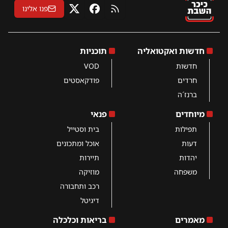
פנו אלינו
RSS
פייסבוק
X
חדשות ואקטואליה
תוכניות
חדשות
VOD
חרדים
פודקאסטים
ברנז´ה
מיוחדים
פנאי
תפילות
בית וסטייל
דעות
אוכל ומתכונים
יהדות
תיירות
משפחה
מוזיקה
רכב ותחבורה
דיגיטל
מאמרים
בריאות וכלכלה